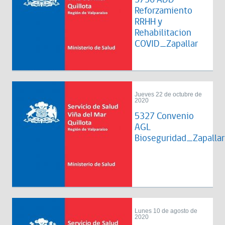
Reforzamiento
RRHH y
Rehabilitacion
COVID_Zapallar
Jueves 22 de octubre de
2020
5327 Convenio
AGL
Bioseguridad_Zapallar
Lunes 10 de agosto de
2020