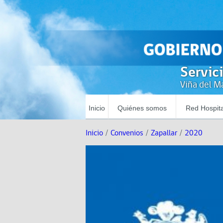
Servic
Viña del Ma
Inicio
Quiénes somos
Red Hospita
Inicio
/
Convenios
/
Zapallar
/
2020