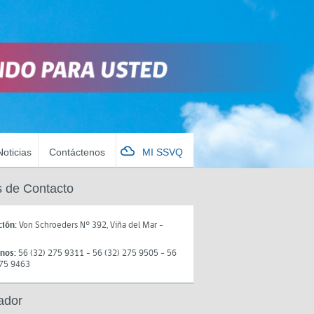
Noticias
Contáctenos
MI SSVQ
 de Contacto
ción:
Von Schroeders N° 392, Viña del Mar -
onos:
56 (32) 275 9311 - 56 (32) 275 9505 - 56
275 9463
ador