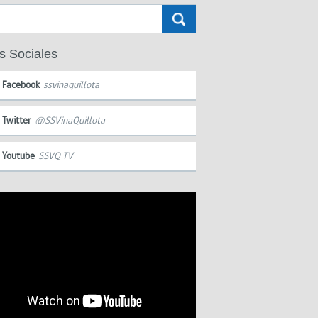
s Sociales
Facebook
ssvinaquillota
Twitter
@SSVinaQuillota
Youtube
SSVQ TV