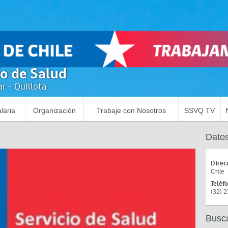
io de Salud
r - Quillota
laria
Organización
Trabaje con Nosotros
SSVQ TV
Datos
Direc
Chile
Teléf
(32) 
Busc