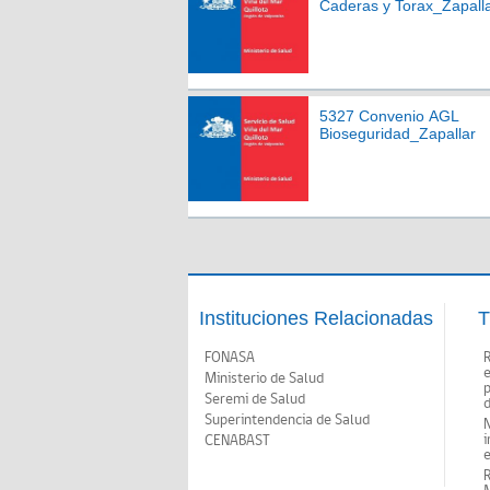
Caderas y Torax_Zapall
5327 Convenio AGL
Bioseguridad_Zapallar
Instituciones Relacionadas
T
FONASA
Ministerio de Salud
p
Seremi de Salud
d
Superintendencia de Salud
N
i
CENABAST