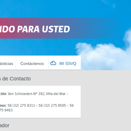
Noticias
Contáctenos
MI SSVQ
 de Contacto
ción:
Von Schroeders N° 392, Viña del Mar -
onos:
56 (32) 275 9311 - 56 (32) 275 9505 - 56
275 9463
ador