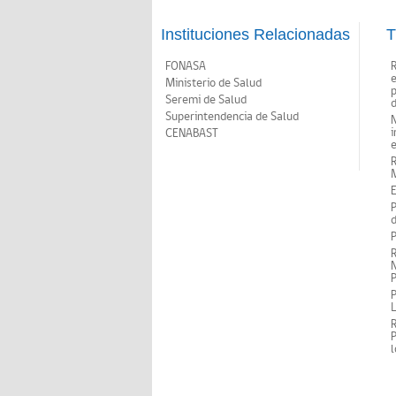
Instituciones Relacionadas
T
FONASA
Ministerio de Salud
p
Seremi de Salud
d
Superintendencia de Salud
N
i
CENABAST
M
E
P
d
P
R
N
P
P
P