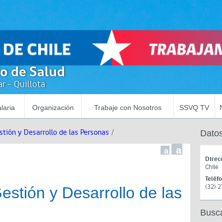
io de Salud
r - Quillota
laria
Organización
Trabaje con Nosotros
SSVQ TV
stión y Desarrollo de las Personas
/
Datos
a
a
Direc
Chile
Teléf
(32) 
estión y Desarrollo de las
Busc