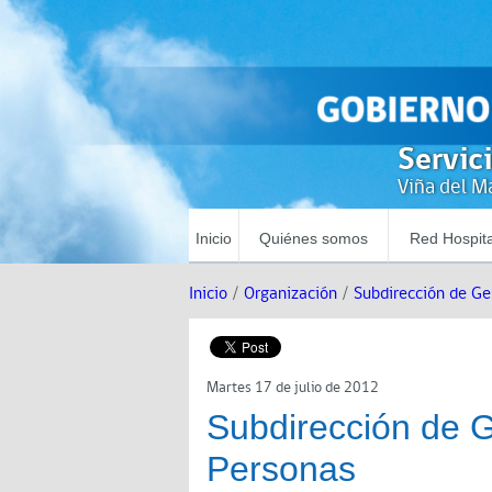
Servic
Viña del Ma
Inicio
Quiénes somos
Red Hospita
Inicio
/
Organización
/
Subdirección de Ge
Martes 17 de julio de 2012
Subdirección de G
Personas