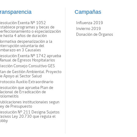
ransparencia
Campañas
Resolución Exenta Nº 1052
Influenza 2019
establece programas y becas de
Invierno 2019
erfeccionamiento o especialización
Donación de Órganos
e hasta 4 años de duración
ormativa despenalización a la
nterrupción voluntaria del
embarazo en 3 Causales
Resolución Exenta Nº 1742 aprueba
anual de Egresos Hospitalarios
lección Consejo Consultivo GES
lan de Gestión Ambiental. Proyecto
e Apoyo al Sector Salud
rotocolo Auxilio Extraordinario
esolución que aprueba Plan de
acional de Erradicación de
oliomelitis
ublicaciones institucionales segun
Ley de Presupuesto
Resolución N° 211 Designa Sujetos
asivos Ley 20.730 que regula el
lobby