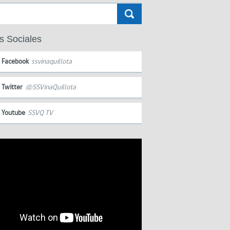
s Sociales
Facebook
ssvinaquillota
Twitter
@SSVinaQuillota
Youtube
SSVQ TV