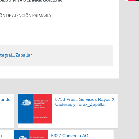
SALUD VIÑA DEL MAR/QUILLOTA
ÓN DE ATENCIÓN PRIMARIA
tegral_Zapallar
rando
5733 Prest. Servicios Rayos X
Caderas y Torax_Zapallar
o
5327 Convenio AGL