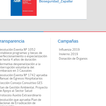
Bioseguridad_Zapallar
ransparencia
Campañas
Resolución Exenta Nº 1052
Influenza 2019
establece programas y becas de
Invierno 2019
erfeccionamiento o especialización
Donación de Órganos
e hasta 4 años de duración
ormativa despenalización a la
nterrupción voluntaria del
embarazo en 3 Causales
Resolución Exenta Nº 1742 aprueba
anual de Egresos Hospitalarios
lección Consejo Consultivo GES
lan de Gestión Ambiental. Proyecto
e Apoyo al Sector Salud
rotocolo Auxilio Extraordinario
esolución que aprueba Plan de
acional de Erradicación de