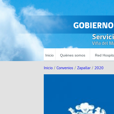
Servic
Viña del Ma
Inicio
Quiénes somos
Red Hospita
Inicio
/
Convenios
/
Zapallar
/
2020