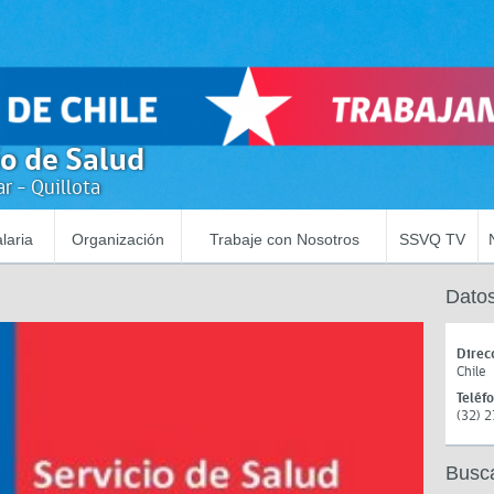
io de Salud
r - Quillota
laria
Organización
Trabaje con Nosotros
SSVQ TV
Datos
Direc
Chile
Teléf
(32) 
Busc