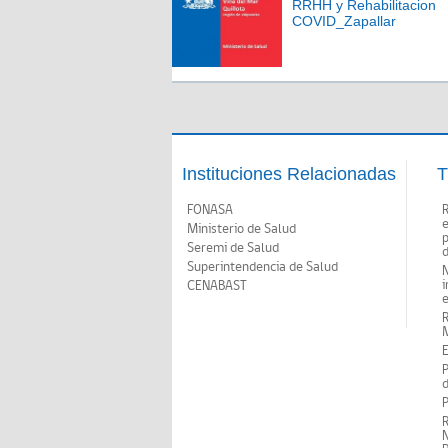
RRHH y Rehabilitacion
COVID_Zapallar
Instituciones Relacionadas
T
FONASA
Ministerio de Salud
p
Seremi de Salud
d
Superintendencia de Salud
N
i
CENABAST
M
E
P
d
P
R
N