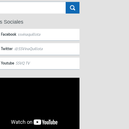
s Sociales
Facebook
ssvinaquillota
Twitter
@SSVinaQuillota
Youtube
SSVQ TV