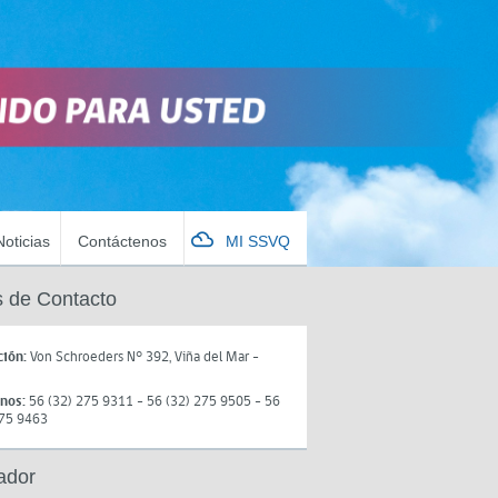
Noticias
Contáctenos
MI SSVQ
 de Contacto
ción:
Von Schroeders N° 392, Viña del Mar -
onos:
56 (32) 275 9311 - 56 (32) 275 9505 - 56
275 9463
ador