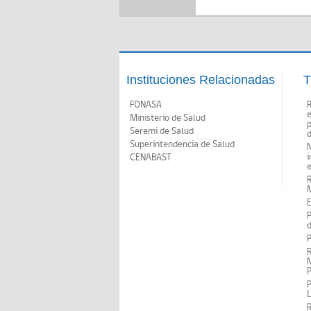
Instituciones Relacionadas
T
FONASA
Ministerio de Salud
p
Seremi de Salud
d
Superintendencia de Salud
N
i
CENABAST
M
E
P
d
P
R
N
P
P