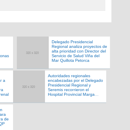
Delegado Presidencial
Regional analiza proyectos de
alta prioridad con Director del
sonas
Servicio de Salud Viña del
Mar Quillota Petorca
Autoridades regionales
r a
encabezadas por el Delegado
Presidencial Regional y
ra
Seremis recorrieron el
renal
Hospital Provincial Marga
Marga para conocer detalles
de su apertura a mediano
plazo
an
ara
ra de
VQP