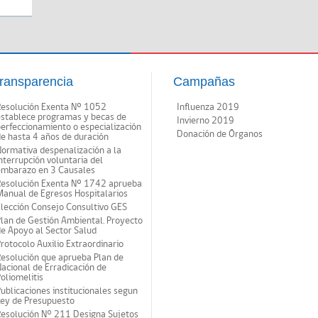
ransparencia
Campañas
Resolución Exenta Nº 1052
Influenza 2019
establece programas y becas de
Invierno 2019
erfeccionamiento o especialización
Donación de Órganos
e hasta 4 años de duración
ormativa despenalización a la
nterrupción voluntaria del
embarazo en 3 Causales
Resolución Exenta Nº 1742 aprueba
anual de Egresos Hospitalarios
lección Consejo Consultivo GES
lan de Gestión Ambiental. Proyecto
e Apoyo al Sector Salud
rotocolo Auxilio Extraordinario
esolución que aprueba Plan de
acional de Erradicación de
oliomelitis
ublicaciones institucionales segun
Ley de Presupuesto
Resolución N° 211 Designa Sujetos