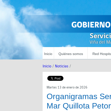
Servic
Viña del Ma
Inicio
Quiénes somos
Red Hospita
Inicio
/
Noticias
/
Martes 13 de enero de 2026
Organigramas Serv
Mar Quillota Peto