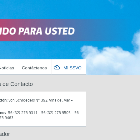
Noticias
Contáctenos
MI SSVQ
 de Contacto
ción:
Von Schroeders N° 392, Viña del Mar -
onos:
56 (32) 275 9311 - 56 (32) 275 9505 - 56
275 9463
ador