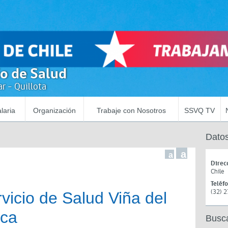
io de Salud
r - Quillota
laria
Organización
Trabaje con Nosotros
SSVQ TV
Datos
a
a
Direc
Chile
Teléf
(32) 
icio de Salud Viña del
rca
Busc