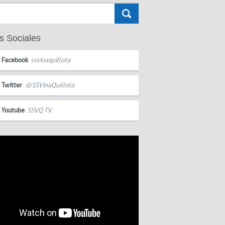
s Sociales
Facebook
ssvinaquillota
Twitter
@SSVinaQuillota
Youtube
SSVQ TV