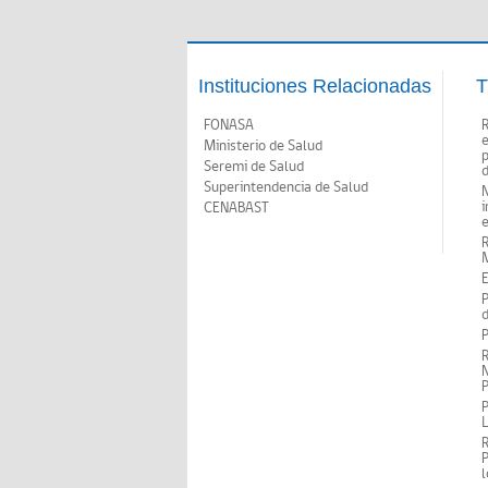
Instituciones Relacionadas
T
FONASA
Ministerio de Salud
p
Seremi de Salud
d
Superintendencia de Salud
N
i
CENABAST
M
E
P
d
P
R
N
P
P
P