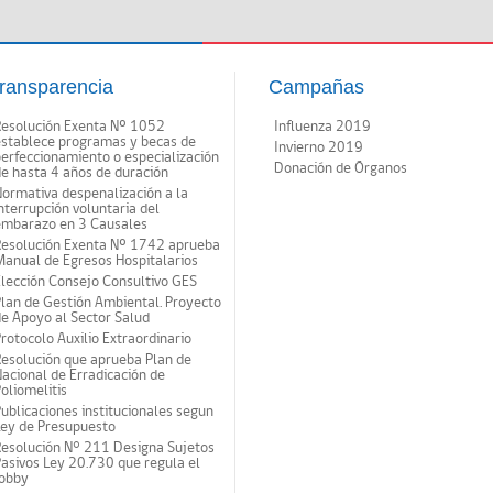
ransparencia
Campañas
Resolución Exenta Nº 1052
Influenza 2019
establece programas y becas de
Invierno 2019
erfeccionamiento o especialización
Donación de Órganos
e hasta 4 años de duración
ormativa despenalización a la
nterrupción voluntaria del
embarazo en 3 Causales
Resolución Exenta Nº 1742 aprueba
anual de Egresos Hospitalarios
lección Consejo Consultivo GES
lan de Gestión Ambiental. Proyecto
e Apoyo al Sector Salud
rotocolo Auxilio Extraordinario
esolución que aprueba Plan de
acional de Erradicación de
oliomelitis
ublicaciones institucionales segun
Ley de Presupuesto
Resolución N° 211 Designa Sujetos
asivos Ley 20.730 que regula el
lobby