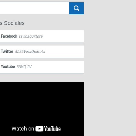
s Sociales
Facebook
ssvinaquillota
Twitter
@SSVinaQuillota
Youtube
SSVQ TV