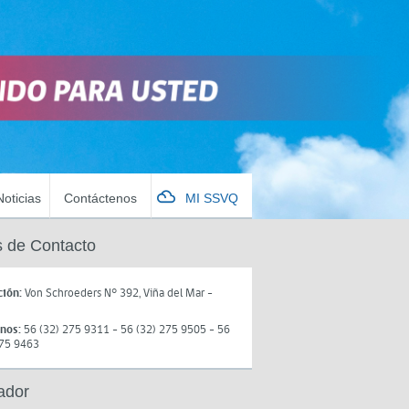
Noticias
Contáctenos
MI SSVQ
 de Contacto
ción:
Von Schroeders N° 392, Viña del Mar -
onos:
56 (32) 275 9311 - 56 (32) 275 9505 - 56
275 9463
ador