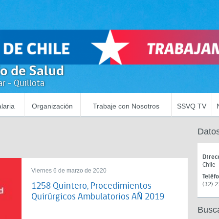
io de Salud
r - Quillota
laria
Organización
Trabaje con Nosotros
SSVQ TV
Datos
Direc
Chile
Viernes 6 de marzo de 2020
Teléf
1258 Quintero, Procedimientos
(32) 
Quirúrgicos Ambulatorios AÑ 2019
Busc