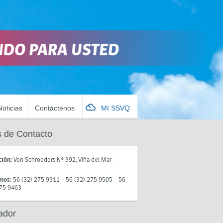
Noticias
Contáctenos
MI SSVQ
 de Contacto
ción:
Von Schroeders N° 392, Viña del Mar -
onos:
56 (32) 275 9311 - 56 (32) 275 9505 - 56
275 9463
ador