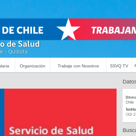
io de Salud
r - Quillota
laria
Organización
Trabaje con Nosotros
SSVQ TV
Datos
Direc
Chile
Teléf
(32) 
Busc