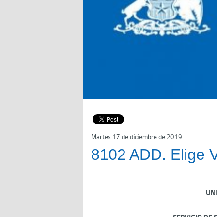
Martes 17 de diciembre de 2019
8102 ADD. Elige V
UN