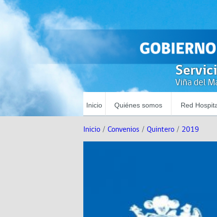
Servic
Viña del Ma
Inicio
Quiénes somos
Red Hospita
Inicio
/
Convenios
/
Quintero
/
2019