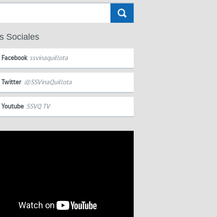
s Sociales
Facebook
ssvinaquillota
Twitter
@SSVinaQuillota
Youtube
SSVQ TV