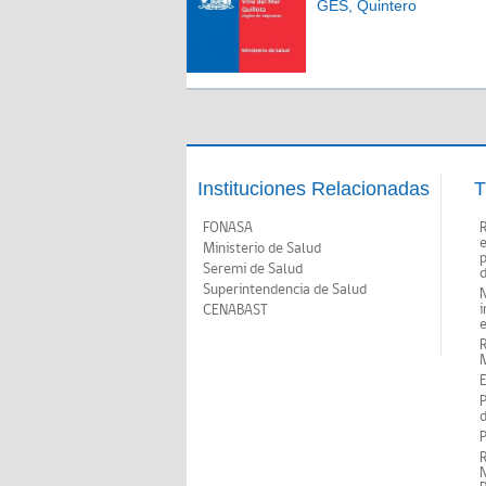
GES, Quintero
Instituciones Relacionadas
T
FONASA
Ministerio de Salud
p
Seremi de Salud
d
Superintendencia de Salud
N
i
CENABAST
M
E
P
d
P
R
N