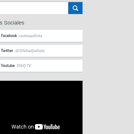
s Sociales
Facebook
ssvinaquillota
Twitter
@SSVinaQuillota
Youtube
SSVQ TV