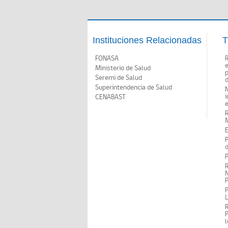
Instituciones Relacionadas
T
FONASA
Ministerio de Salud
p
Seremi de Salud
d
Superintendencia de Salud
N
i
CENABAST
M
E
P
d
P
R
N
P
P
P