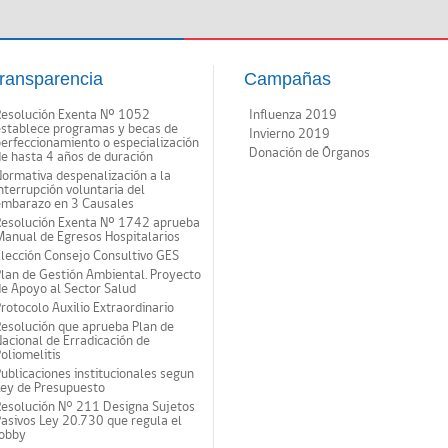
ransparencia
Campañas
Resolución Exenta Nº 1052
Influenza 2019
establece programas y becas de
Invierno 2019
erfeccionamiento o especialización
Donación de Órganos
e hasta 4 años de duración
ormativa despenalización a la
nterrupción voluntaria del
embarazo en 3 Causales
Resolución Exenta Nº 1742 aprueba
anual de Egresos Hospitalarios
lección Consejo Consultivo GES
lan de Gestión Ambiental. Proyecto
e Apoyo al Sector Salud
rotocolo Auxilio Extraordinario
esolución que aprueba Plan de
acional de Erradicación de
oliomelitis
ublicaciones institucionales segun
Ley de Presupuesto
Resolución N° 211 Designa Sujetos
asivos Ley 20.730 que regula el
lobby