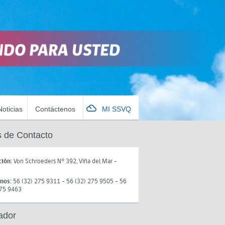
Noticias
Contáctenos
MI SSVQ
 de Contacto
ción:
Von Schroeders N° 392, Viña del Mar -
onos:
56 (32) 275 9311 - 56 (32) 275 9505 - 56
275 9463
ador