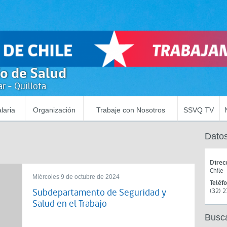
io de Salud
r - Quillota
laria
Organización
Trabaje con Nosotros
SSVQ TV
Datos
Direc
Chile
Miércoles 9 de octubre de 2024
Teléf
Subdepartamento de Seguridad y
(32) 
Salud en el Trabajo
Busc