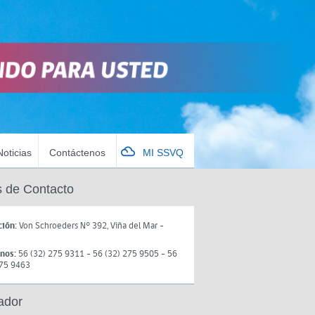
Noticias
Contáctenos
MI SSVQ
 de Contacto
ción:
Von Schroeders N° 392, Viña del Mar -
onos:
56 (32) 275 9311 - 56 (32) 275 9505 - 56
275 9463
ador