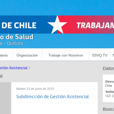
io de Salud
r - Quillota
laria
Organización
Trabaje con Nosotros
SSVQ TV
stión Asistencial
/
Datos
al
Direc
Chile
Martes 23 de junio de 2015
Teléf
Subdirección de Gestión Asistencial
(32) 
Busc