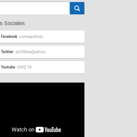
s Sociales
Facebook
ssvinaquillota
Twitter
@SSVinaQuillota
Youtube
SSVQ TV