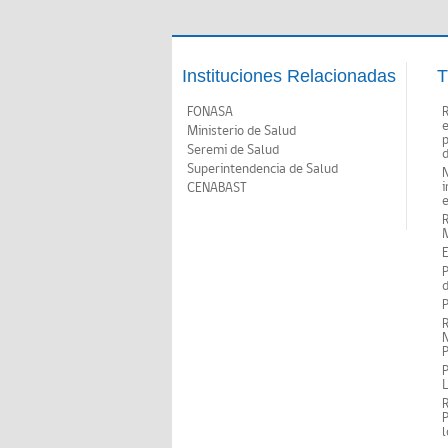
Instituciones Relacionadas
T
FONASA
Ministerio de Salud
p
Seremi de Salud
d
Superintendencia de Salud
N
i
CENABAST
M
E
P
d
P
R
N
P
P
P