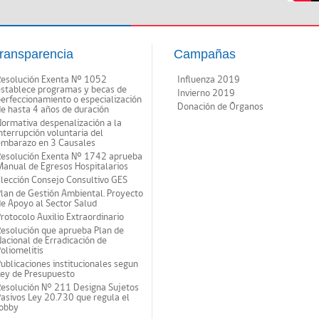
ransparencia
Campañas
Resolución Exenta Nº 1052
Influenza 2019
establece programas y becas de
Invierno 2019
erfeccionamiento o especialización
Donación de Órganos
e hasta 4 años de duración
ormativa despenalización a la
nterrupción voluntaria del
embarazo en 3 Causales
Resolución Exenta Nº 1742 aprueba
anual de Egresos Hospitalarios
lección Consejo Consultivo GES
lan de Gestión Ambiental. Proyecto
e Apoyo al Sector Salud
rotocolo Auxilio Extraordinario
esolución que aprueba Plan de
acional de Erradicación de
oliomelitis
ublicaciones institucionales segun
Ley de Presupuesto
Resolución N° 211 Designa Sujetos
asivos Ley 20.730 que regula el
lobby