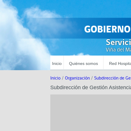
Servic
Viña del Ma
Inicio
Quiénes somos
Red Hospita
Inicio
/
Organización
/
Subdirección de Ge
Subdirección de Gestión Asistenci