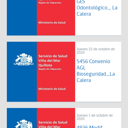
GES
Odontológico_ La
Calera
Jueves 22 de octubre de
2020
5456 Convenio
AGL
Bioseguridad_La
Calera
Jueves 1 de octubre de
2020
4936 Modif.