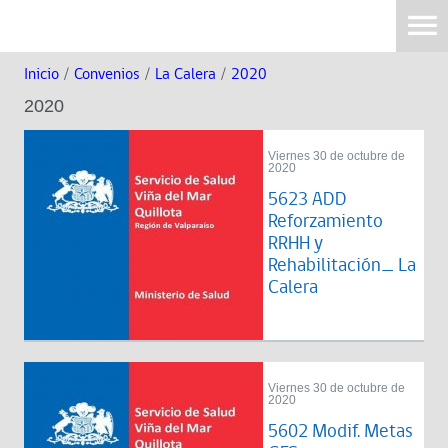
Inicio
/
Convenios
/
La Calera
/
2020
2020
Viernes 30 de octubre de
2020
5623 ADD
Reforzamiento
RRHH y
Rehabilitación_ La
Calera
Viernes 30 de octubre de
2020
5602 Modif. Metas