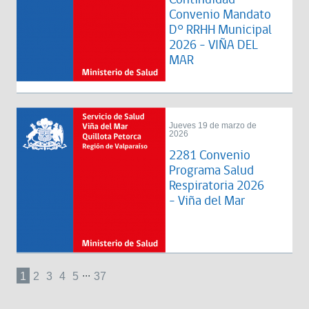
Convenio Mandato
D° RRHH Municipal
2026 - VIÑA DEL
MAR
Jueves 19 de marzo de
2026
2281 Convenio
Programa Salud
Respiratoria 2026
- Viña del Mar
...
1
2
3
4
5
37