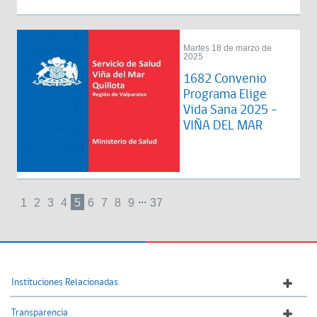
Martes 18 de marzo de
2025
1682 Convenio
Programa Elige
Vida Sana 2025 -
VIÑA DEL MAR
...
1
2
3
4
5
6
7
8
9
37
Instituciones Relacionadas
Transparencia