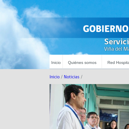
Servic
Viña del Ma
Inicio
Quiénes somos
Red Hospita
Inicio
/
Noticias
/