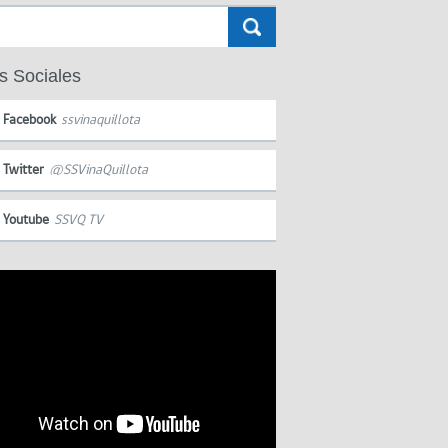
s Sociales
Facebook
ssvinaquillota
Twitter
@SSVinaQuillota
Youtube
SSVQ TV