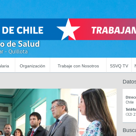
io de Salud
r - Quillota
laria
Organización
Trabaje con Nosotros
SSVQ TV
Datos
Direc
Chile
Teléf
(32) 
Busc