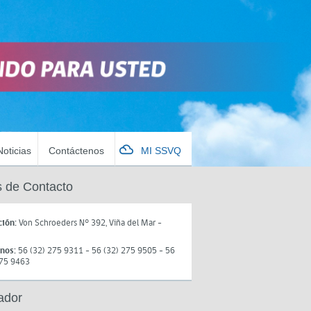
Noticias
Contáctenos
MI SSVQ
 de Contacto
ción:
Von Schroeders N° 392, Viña del Mar -
onos:
56 (32) 275 9311 - 56 (32) 275 9505 - 56
275 9463
ador