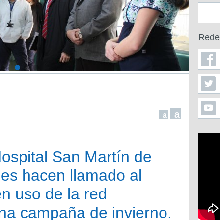
Rede
a
a
Hospital San Martín de
ades hacen llamado al
n uso de la red
lena campaña de invierno.