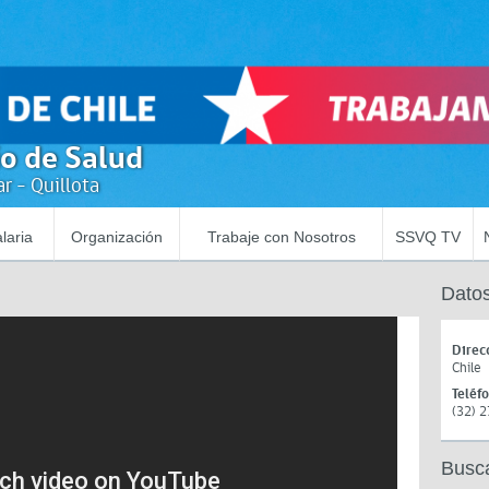
io de Salud
r - Quillota
laria
Organización
Trabaje con Nosotros
SSVQ TV
Datos
Direc
Chile
Teléf
(32) 
Busc