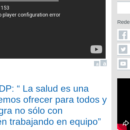
Rede
a
a
DP: “ La salud es una
mos ofrecer para todos y
gra no sólo con
n trabajando en equipo”