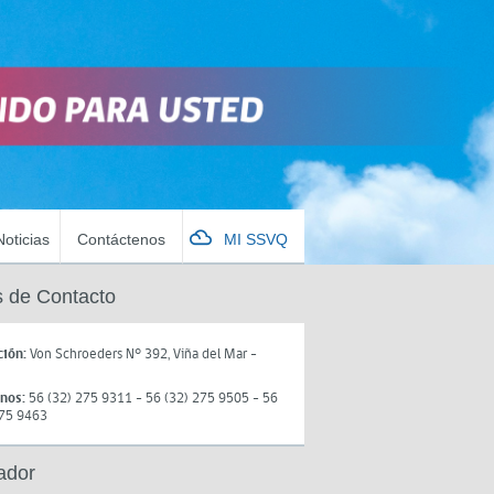
Noticias
Contáctenos
MI SSVQ
 de Contacto
ción:
Von Schroeders N° 392, Viña del Mar -
onos:
56 (32) 275 9311 - 56 (32) 275 9505 - 56
275 9463
ador