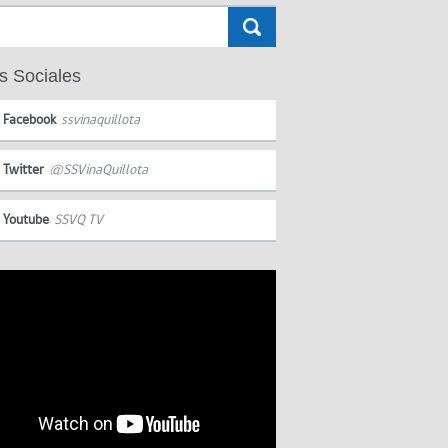
s Sociales
Facebook
ssvinaquillota
Twitter
@SSVinaQuillota
Youtube
SSVQ TV