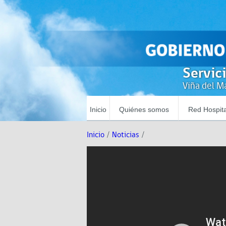
Servic
Viña del Ma
Inicio
Quiénes somos
Red Hospita
Inicio
/
Noticias
/