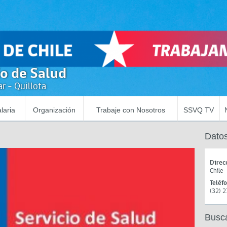
io de Salud
r - Quillota
laria
Organización
Trabaje con Nosotros
SSVQ TV
Datos
Direc
Chile
Teléf
(32) 
Busc