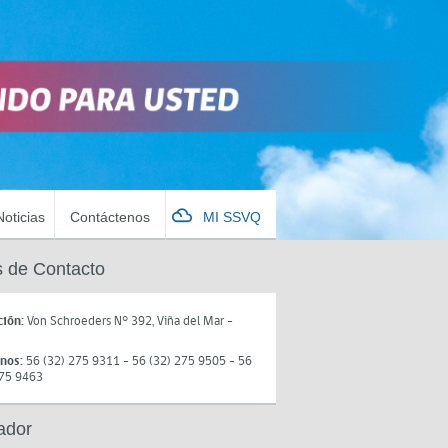
Noticias
Contáctenos
MI SSVQ
 de Contacto
ción:
Von Schroeders N° 392, Viña del Mar -
onos:
56 (32) 275 9311 - 56 (32) 275 9505 - 56
275 9463
ador