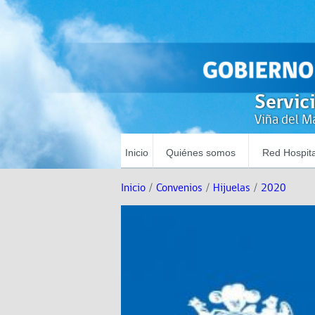
Servic
Viña del Ma
Inicio
Quiénes somos
Red Hospita
Inicio
/
Convenios
/
Hijuelas
/
2020