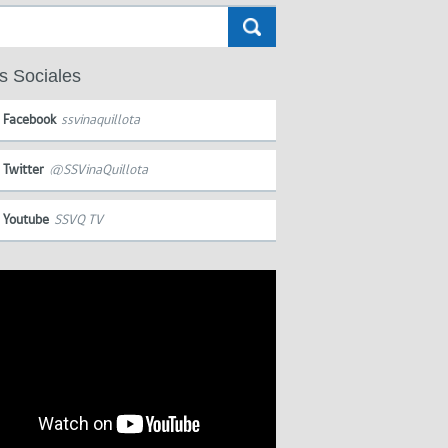
s Sociales
Facebook
ssvinaquillota
Twitter
@SSVinaQuillota
Youtube
SSVQ TV