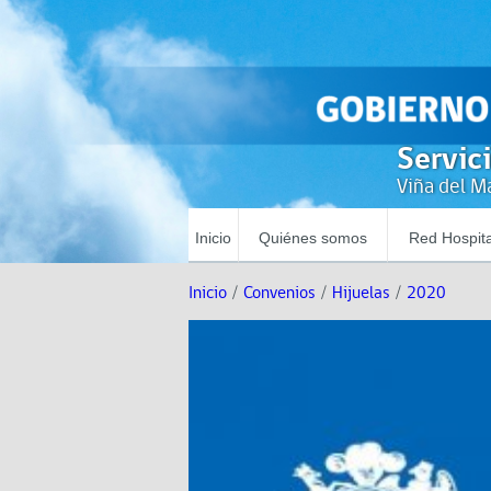
Servic
Viña del Ma
Inicio
Quiénes somos
Red Hospita
Inicio
/
Convenios
/
Hijuelas
/
2020