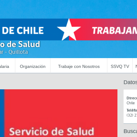
io de Salud
r - Quillota
laria
Organización
Trabaje con Nosotros
SSVQ TV
Datos
Direc
Chile
Teléf
(32) 
Busc