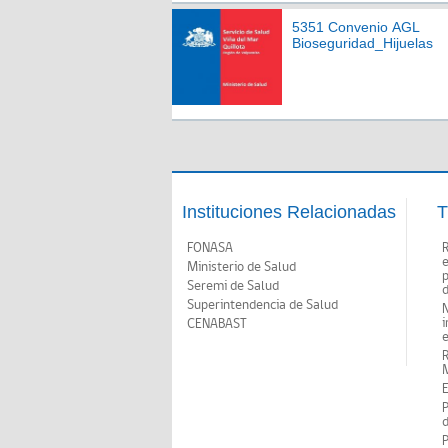
5351 Convenio AGL
Bioseguridad_Hijuelas
Instituciones Relacionadas
T
FONASA
Ministerio de Salud
p
Seremi de Salud
d
Superintendencia de Salud
N
i
CENABAST
M
E
P
d
P