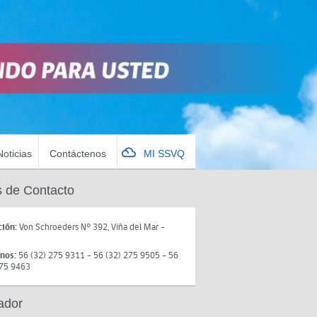
Noticias
Contáctenos
MI SSVQ
 de Contacto
ción:
Von Schroeders N° 392, Viña del Mar -
onos:
56 (32) 275 9311 - 56 (32) 275 9505 - 56
275 9463
ador