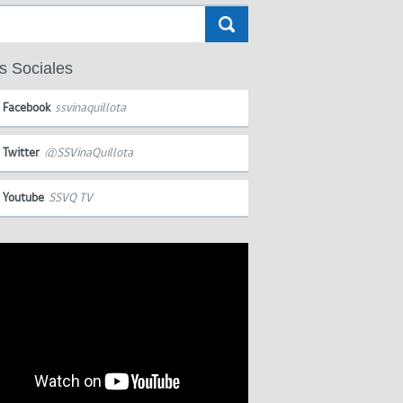
s Sociales
Facebook
ssvinaquillota
Twitter
@SSVinaQuillota
Youtube
SSVQ TV