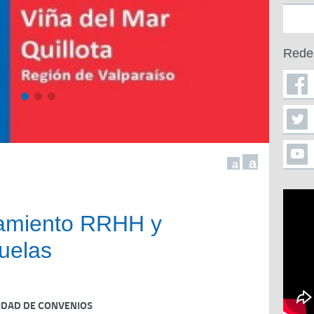
Rede
a
a
amiento RRHH y
juelas
IDAD DE CONVENIOS