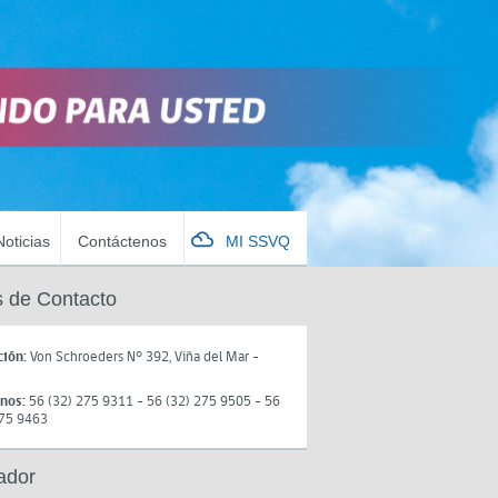
Noticias
Contáctenos
MI SSVQ
 de Contacto
ción:
Von Schroeders N° 392, Viña del Mar -
onos:
56 (32) 275 9311 - 56 (32) 275 9505 - 56
275 9463
ador