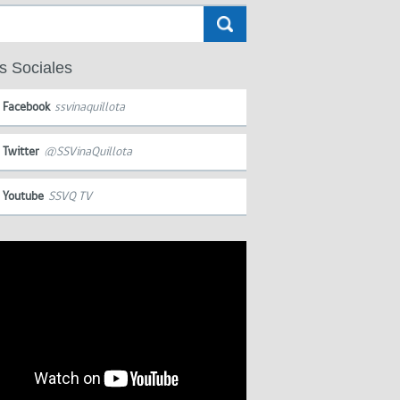
s Sociales
Facebook
ssvinaquillota
Twitter
@SSVinaQuillota
Youtube
SSVQ TV