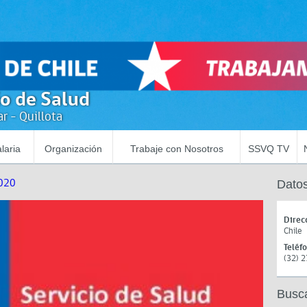
io de Salud
r - Quillota
laria
Organización
Trabaje con Nosotros
SSVQ TV
020
Datos
Direc
Chile
Teléf
(32) 
Busc