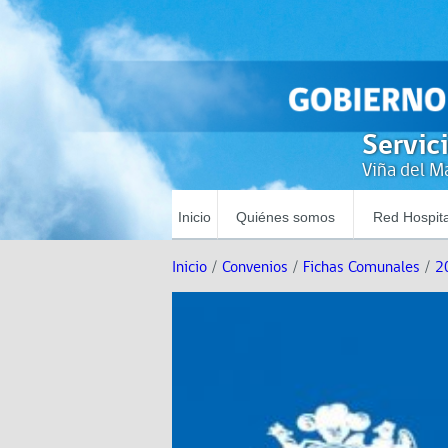
Servic
Viña del Ma
Inicio
Quiénes somos
Red Hospita
Inicio
/
Convenios
/
Fichas Comunales
/
2