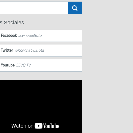
s Sociales
Facebook
ssvinaquillota
Twitter
@SSVinaQuillota
Youtube
SSVQ TV