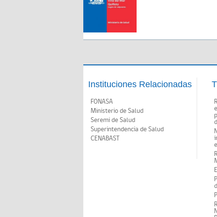
Instituciones Relacionadas
T
FONASA
Ministerio de Salud
p
Seremi de Salud
d
Superintendencia de Salud
N
i
CENABAST
M
E
P
d
P
R
N