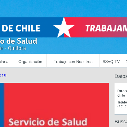
io de Salud
r - Quillota
laria
Organización
Trabaje con Nosotros
SSVQ TV
019
Datos
Direc
Chile
Teléf
(32) 
Busc