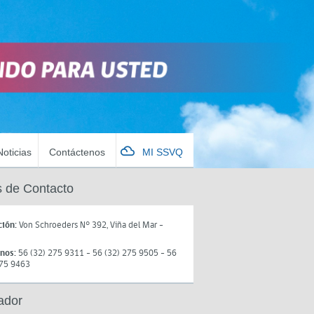
Noticias
Contáctenos
MI SSVQ
 de Contacto
ción:
Von Schroeders N° 392, Viña del Mar -
onos:
56 (32) 275 9311 - 56 (32) 275 9505 - 56
275 9463
ador