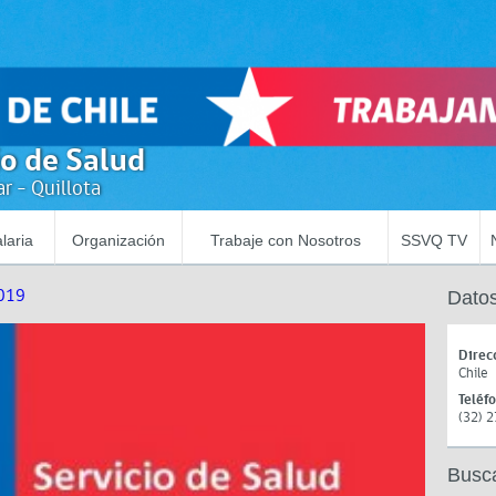
io de Salud
r - Quillota
laria
Organización
Trabaje con Nosotros
SSVQ TV
019
Datos
Direc
Chile
Teléf
(32) 
Busc