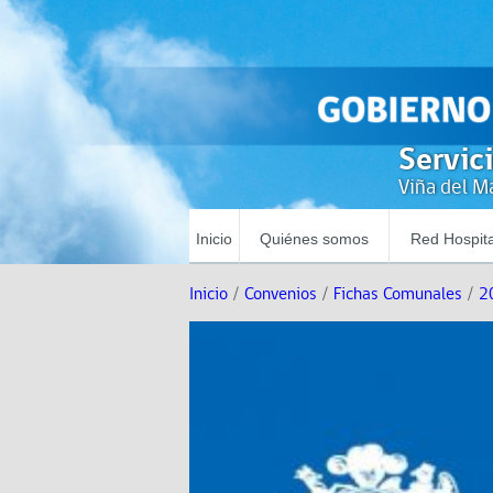
Servic
Viña del Ma
Inicio
Quiénes somos
Red Hospita
Inicio
/
Convenios
/
Fichas Comunales
/
2