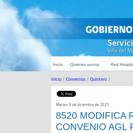
Servic
Viña del Ma
Inicio
Quiénes somos
Red Hospita
Inicio
/
Convenios
/
Quintero
/
Martes 9 de diciembre de 2025
8520 MODIFICA 
CONVENIO AGL 