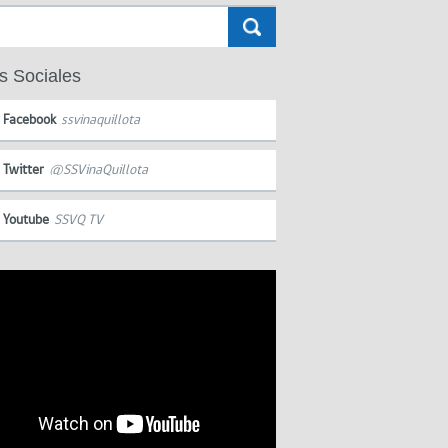
s Sociales
Facebook
ssvinaquillota
Twitter
@SSVinaQuillota
Youtube
SSVQ TV