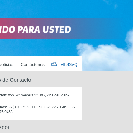
Noticias
Contáctenos
MI SSVQ
 de Contacto
ción:
Von Schroeders N° 392, Viña del Mar -
onos:
56 (32) 275 9311 - 56 (32) 275 9505 - 56
275 9463
ador