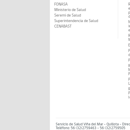
FONASA
Ministerio de Salud
p
Seremi de Salud
d
Superintendencia de Salud
N
i
CENABAST
M
E
P
d
P
R
N
P
P
P
Servicio de Salud Viña del Mar – Quillota - Dire
Teléfono: 56 (32)2759463 - 56 (32)2759505