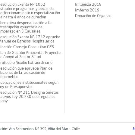
Resolución Exenta Nº 1052
Influenza 2019
establece programas y becas de
Invierno 2019
erfeccionamiento o especialización
Donación de Órganos
e hasta 4 años de duración
ormativa despenalización a la
nterrupción voluntaria del
embarazo en 3 Causales
Resolución Exenta Nº 1742 aprueba
anual de Egresos Hospitalarios
lección Consejo Consultivo GES
lan de Gestión Ambiental. Proyecto
e Apoyo al Sector Salud
rotocolo Auxilio Extraordinario
esolución que aprueba Plan de
acional de Erradicación de
oliomelitis
ublicaciones institucionales segun
Ley de Presupuesto
Resolución N° 211 Designa Sujetos
asivos Ley 20.730 que regula el
lobby
cción: Von Schroeders N° 392, Viña del Mar - Chile
S