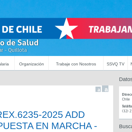
io de Salud
r - Quillota
laria
Organización
Trabaje con Nosotros
SSVQ TV
Datos
a
a
Direc
Chile
Teléf
(32) 
REX.6235-2025 ADD
PUESTA EN MARCHA -
Busc