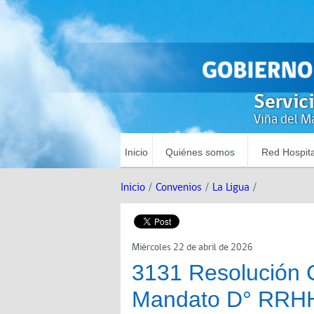
Servic
Viña del Ma
Inicio
Quiénes somos
Red Hospita
Inicio
/
Convenios
/
La Ligua
/
Miércoles 22 de abril de 2026
3131 Resolución 
Mandato D° RRHH 