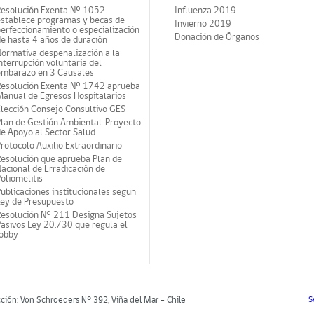
Resolución Exenta Nº 1052
Influenza 2019
establece programas y becas de
Invierno 2019
erfeccionamiento o especialización
Donación de Órganos
e hasta 4 años de duración
ormativa despenalización a la
nterrupción voluntaria del
embarazo en 3 Causales
Resolución Exenta Nº 1742 aprueba
anual de Egresos Hospitalarios
lección Consejo Consultivo GES
lan de Gestión Ambiental. Proyecto
e Apoyo al Sector Salud
rotocolo Auxilio Extraordinario
esolución que aprueba Plan de
acional de Erradicación de
oliomelitis
ublicaciones institucionales segun
Ley de Presupuesto
Resolución N° 211 Designa Sujetos
asivos Ley 20.730 que regula el
lobby
cción: Von Schroeders N° 392, Viña del Mar - Chile
S