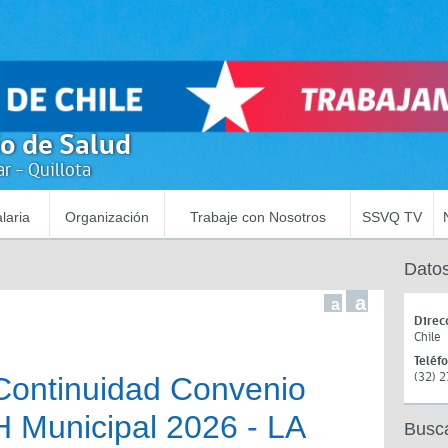
io de Salud
r - Quillota
laria
Organización
Trabaje con Nosotros
SSVQ TV
Datos
a
a
Direc
Chile
Teléf
(32) 
Continuidad Convenio
Municipal 2026 - LA
Busc