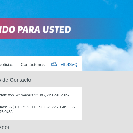
Noticias
Contáctenos
MI SSVQ
 de Contacto
ción:
Von Schroeders N° 392, Viña del Mar -
onos:
56 (32) 275 9311 - 56 (32) 275 9505 - 56
275 9463
ador