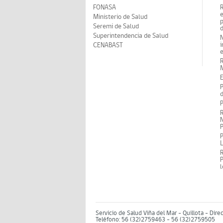
FONASA
Ministerio de Salud
p
Seremi de Salud
d
Superintendencia de Salud
N
i
CENABAST
M
E
P
d
P
R
N
P
P
P
Servicio de Salud Viña del Mar – Quillota - Dire
Teléfono: 56 (32)2759463 - 56 (32)2759505