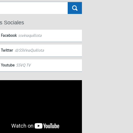
s Sociales
Facebook
ssvinaquillota
Twitter
@SSVinaQuillota
Youtube
SSVQ TV