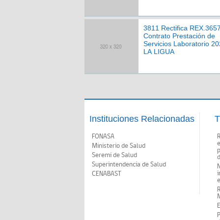
3811 Rectifica REX.365
Contrato Prestación de
Servicios Laboratorio 20
LA LIGUA
Instituciones Relacionadas
T
FONASA
Ministerio de Salud
p
Seremi de Salud
d
Superintendencia de Salud
N
i
CENABAST
M
E
P