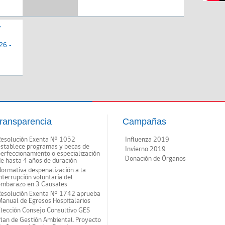
7
26 -
ransparencia
Campañas
Resolución Exenta Nº 1052
Influenza 2019
establece programas y becas de
Invierno 2019
erfeccionamiento o especialización
Donación de Órganos
e hasta 4 años de duración
ormativa despenalización a la
nterrupción voluntaria del
embarazo en 3 Causales
Resolución Exenta Nº 1742 aprueba
anual de Egresos Hospitalarios
lección Consejo Consultivo GES
lan de Gestión Ambiental. Proyecto