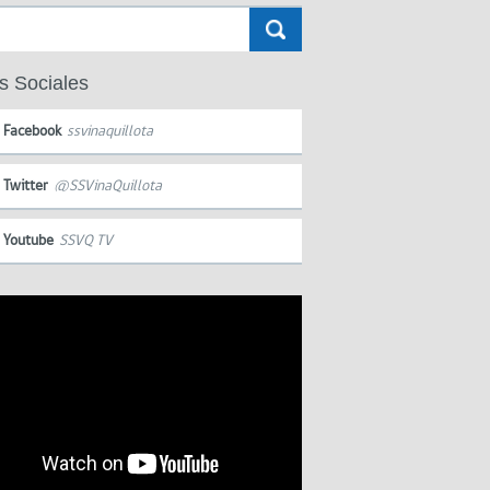
s Sociales
Facebook
ssvinaquillota
Twitter
@SSVinaQuillota
Youtube
SSVQ TV