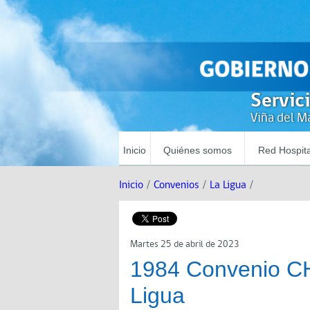
Servic
Viña del Ma
Inicio
Quiénes somos
Red Hospita
Inicio
/
Convenios
/
La Ligua
/
Martes 25 de abril de 2023
1984 Convenio C
Ligua