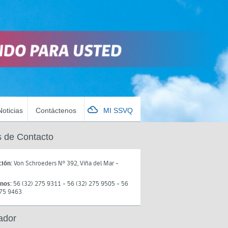
Noticias
Contáctenos
MI SSVQ
 de Contacto
ción:
Von Schroeders N° 392, Viña del Mar -
onos:
56 (32) 275 9311 - 56 (32) 275 9505 - 56
275 9463
ador