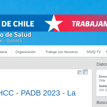
io de Salud
r - Quillota
laria
Organización
Trabaje con Nosotros
SSVQ TV
Datos
a
a
Direc
Chile
Teléf
(32) 
HCC - PADB 2023 - La
Busc