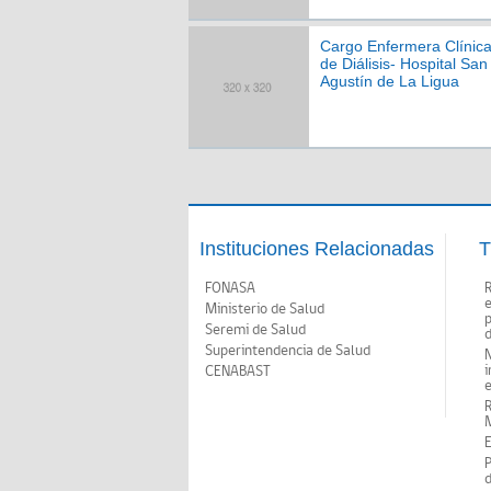
Cargo Enfermera Clínic
de Diálisis- Hospital San
Agustín de La Ligua
Instituciones Relacionadas
T
FONASA
Ministerio de Salud
p
Seremi de Salud
d
Superintendencia de Salud
N
i
CENABAST
M
E
P
d