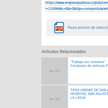
https://www.empleospublicos.cl/pub/conv
i=131846&c=0&j=0&tipo=convpostularavi
Pauta proceso de selecc
Artículos Relacionados
"Trabaje con nosotros"
Conductor de vehículo F
TENS UNIDAD DE DIALI
HOSPITAL SAN AGUST
LA LIGUA