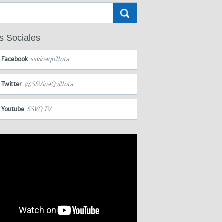
s Sociales
Facebook
ssvinaquillota
Twitter
@SSVinaQuillota
Youtube
SSVQ TV