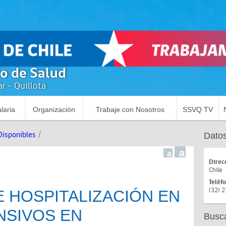
io de Salud
r - Quillota
laria
Organización
Trabaje con Nosotros
SSVQ TV
Disponibles
/
Datos
a
a
Direc
Chile
Teléf
(32) 
E HOSPITALIZACIÓN EN
NSIVOS EN
Busc