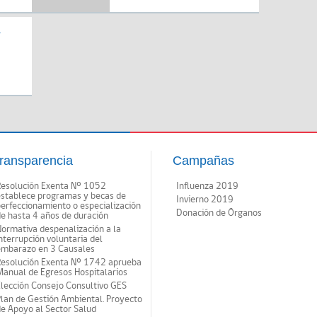
EXTERNO
a
ransparencia
Campañas
Resolución Exenta Nº 1052
Influenza 2019
establece programas y becas de
Invierno 2019
erfeccionamiento o especialización
Donación de Órganos
e hasta 4 años de duración
ormativa despenalización a la
nterrupción voluntaria del
embarazo en 3 Causales
Resolución Exenta Nº 1742 aprueba
anual de Egresos Hospitalarios
lección Consejo Consultivo GES
lan de Gestión Ambiental. Proyecto
e Apoyo al Sector Salud