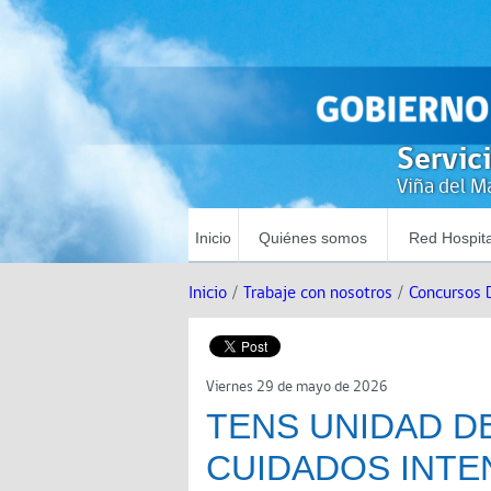
Servic
Viña del Ma
Inicio
Quiénes somos
Red Hospita
Inicio
/
Trabaje con nosotros
/
Concursos 
Viernes 29 de mayo de 2026
TENS UNIDAD D
CUIDADOS INTE