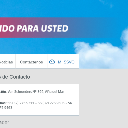
Noticias
Contáctenos
MI SSVQ
 de Contacto
ción:
Von Schroeders N° 392, Viña del Mar -
onos:
56 (32) 275 9311 - 56 (32) 275 9505 - 56
275 9463
ador