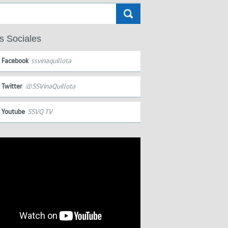
s Sociales
Facebook
ssvinaquillota
Twitter
@SSVinaQuillota
Youtube
SSVQ TV