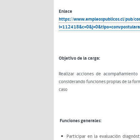
Enlace de
https://www.empleospublicos.cl/pub/con
i=112418&c=0&j=0&tipo=convpostulara
Objetivo de la carga:
Realizar acciones de acompañamiento 
considerando funciones propias de la for
caso
Funciones generales:
Participar en la evaluación diagnóst