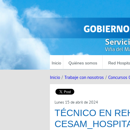
Servic
Viña del Ma
Inicio
Quiénes somos
Red Hospita
Inicio
/
Trabaje con nosotros
/
Concursos 
Lunes 15 de abril de 2024
TÉCNICO EN RE
CESAM_HOSPITA