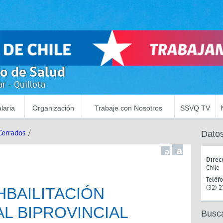
io de Salud
r - Quillota
laria
Organización
Trabaje con Nosotros
SSVQ TV
Cerrados
/
Datos
a
a
Direc
Chile
Teléf
(32) 
HBAILITACIÓN
L BIPROVINCIAL
Busc