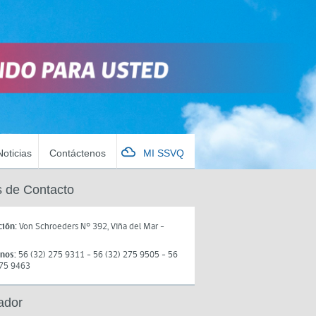
Noticias
Contáctenos
MI SSVQ
 de Contacto
ción:
Von Schroeders N° 392, Viña del Mar -
onos:
56 (32) 275 9311 - 56 (32) 275 9505 - 56
275 9463
ador