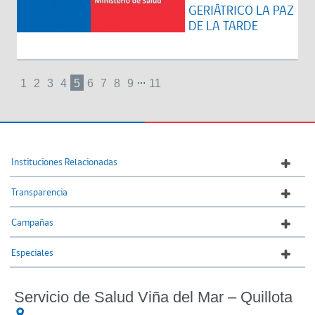
GERIÁTRICO LA PAZ
DE LA TARDE
...
1
2
3
4
5
6
7
8
9
11
Instituciones Relacionadas
Transparencia
Campañas
Especiales
Servicio de Salud Viña del Mar – Quillota