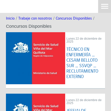
Inicio
/
Trabaje con nosotros
/
Concursos Disponibles
/
Concursos Disponibles
Lunes 22 de diciembre de
2025
TÉCNICO EN
ENFERMERÍA _
CESAM BELLOTO
SUR _ SSVQP _
RECLUTAMIENTO
EXTERNO
Lunes 22 de diciembre de
2025
JEFE(A) DE