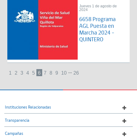
Jueves 1 de agosto de
2024
6658 Programa
AGL Puesta en
Marcha 2024 -
QUINTERO
...
1
2
3
4
5
6
7
8
9
10
26
Instituciones Relacionadas
Transparencia
Campañas