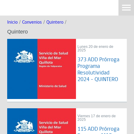
Inicio
/
Convenios
/
Quintero
/
Quintero
Lunes 20 de enero de
2025
373 ADD Prórroga
Programa
Resolutividad
2024 - QUINTERO
Viernes 17 de enero de
2025
115 ADD Prórroga