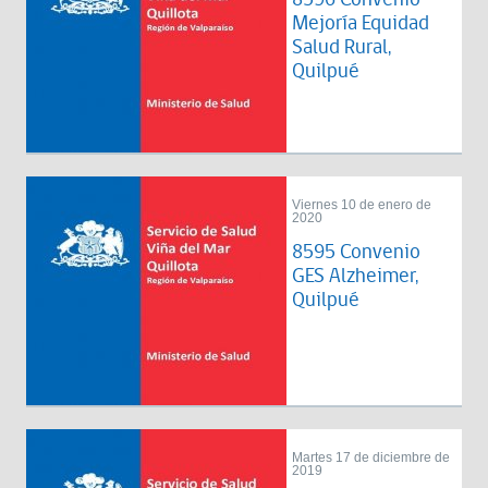
Mejoría Equidad
Salud Rural,
Quilpué
Viernes 10 de enero de
2020
8595 Convenio
GES Alzheimer,
Quilpué
Martes 17 de diciembre de
2019