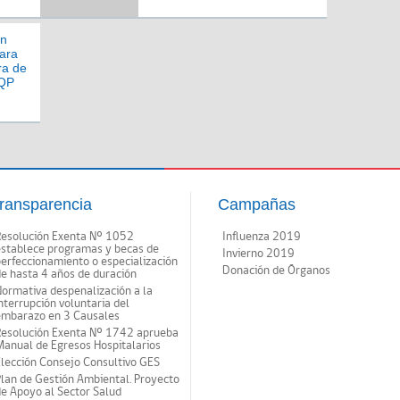
Marga para conocer detalles
de su apertura a mediano
plazo
an
ara
ra de
VQP
ransparencia
Campañas
Resolución Exenta Nº 1052
Influenza 2019
establece programas y becas de
Invierno 2019
erfeccionamiento o especialización
Donación de Órganos
e hasta 4 años de duración
ormativa despenalización a la
nterrupción voluntaria del
embarazo en 3 Causales
Resolución Exenta Nº 1742 aprueba
anual de Egresos Hospitalarios
lección Consejo Consultivo GES
lan de Gestión Ambiental. Proyecto
e Apoyo al Sector Salud