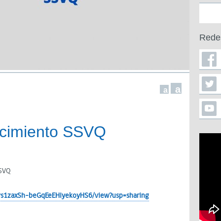
Rede
a
a
ecimiento SSVQ
SSVQ
CcPs1zaxSh-beGqEeEHIyekoyHS6/view?usp=sharing