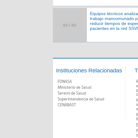
Equipos técnicos analiz
trabajo mancomunado p
reducir tiempos de espe
pacientes en la red SS
Instituciones Relacionadas
T
FONASA
Ministerio de Salud
p
Seremi de Salud
d
Superintendencia de Salud
N
i
CENABAST
M
E
P
d