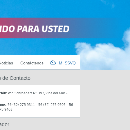
Noticias
Contáctenos
MI SSVQ
 de Contacto
ción:
Von Schroeders N° 392, Viña del Mar -
onos:
56 (32) 275 9311 - 56 (32) 275 9505 - 56
275 9463
ador