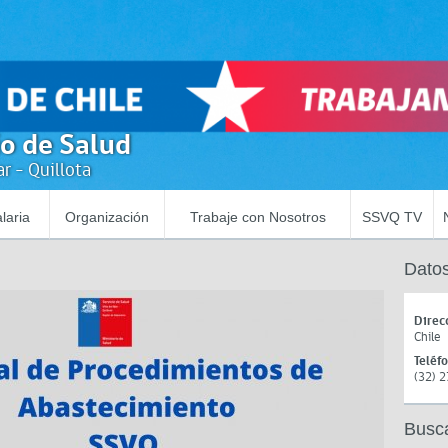
io de Salud
r - Quillota
laria
Organización
Trabaje con Nosotros
SSVQ TV
Datos
Direc
Chile
Teléf
(32) 
Busc