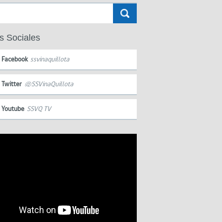
s Sociales
Facebook
ssvinaquillota
Twitter
@SSVinaQuillota
Youtube
SSVQ TV