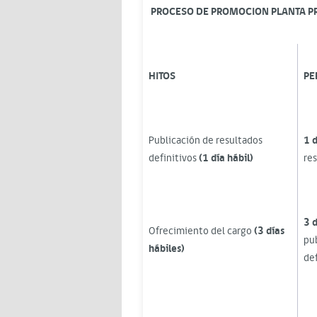
PROCESO DE PROMOCION PLANTA P
HITOS
PE
Publicación de resultados
1 d
definitivos
(1 día hábil)
re
3 d
Ofrecimiento del cargo
(3 días
pu
hábiles)
def