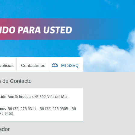
Noticias
Contáctenos
MI SSVQ
 de Contacto
ción:
Von Schroeders N° 392, Viña del Mar -
onos:
56 (32) 275 9311 - 56 (32) 275 9505 - 56
275 9463
ador