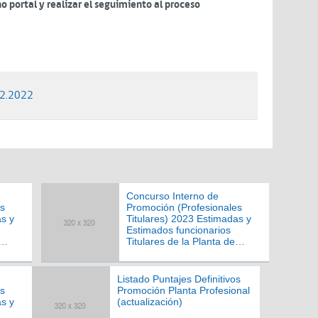
 portal y realizar el seguimiento al proceso
12.2022
Concurso Interno de
es
Promoción (Profesionales
as y
Titulares) 2023 Estimadas y
Estimados funcionarios
Titulares de la Planta de
io de
Profesionales del Servicio de
ota:
Salud Viña del Mar Quillota:
Listado Puntajes Definitivos
es
Promoción Planta Profesional
as y
(actualización)