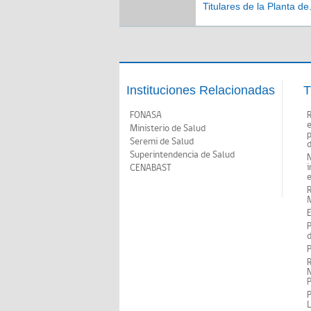
Titulares de la Planta de
Profesionales del Servic
Salud Viña del Mar Quill
Instituciones Relacionadas
T
FONASA
Ministerio de Salud
p
Seremi de Salud
d
Superintendencia de Salud
N
i
CENABAST
M
E
P
d
P
R
N
P
P