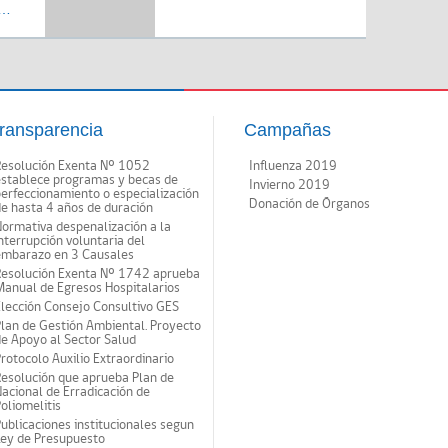
io de
ota:
ransparencia
Campañas
Resolución Exenta Nº 1052
Influenza 2019
establece programas y becas de
Invierno 2019
erfeccionamiento o especialización
Donación de Órganos
e hasta 4 años de duración
ormativa despenalización a la
nterrupción voluntaria del
embarazo en 3 Causales
Resolución Exenta Nº 1742 aprueba
anual de Egresos Hospitalarios
lección Consejo Consultivo GES
lan de Gestión Ambiental. Proyecto
e Apoyo al Sector Salud
rotocolo Auxilio Extraordinario
esolución que aprueba Plan de
acional de Erradicación de
oliomelitis
ublicaciones institucionales segun
Ley de Presupuesto