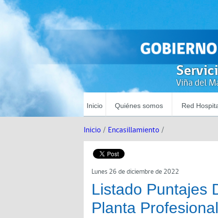
Servic
Viña del Ma
Inicio
Quiénes somos
Red Hospita
Inicio
/
Encasillamiento
/
Lunes 26 de diciembre de 2022
Listado Puntajes 
Planta Profesiona