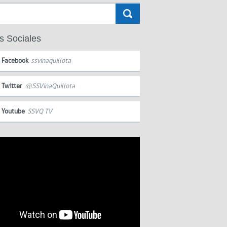
s Sociales
Facebook
ssvinaquillota
Twitter
@SSVinaQuillota
Youtube
SSVQ TV