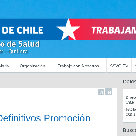
io de Salud
r - Quillota
laria
Organización
Trabaje con Nosotros
SSVQ TV
Datos
a
a
Direc
Chile
Teléf
(32) 
Definitivos Promoción
l
Busc