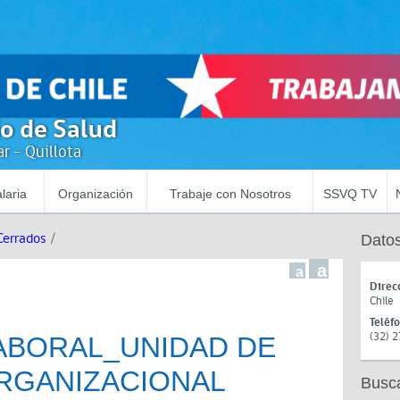
io de Salud
r - Quillota
laria
Organización
Trabaje con Nosotros
SSVQ TV
Cerrados
/
Datos
a
a
Direc
Chile
Teléf
(32) 
ABORAL_UNIDAD DE
RGANIZACIONAL
Busc