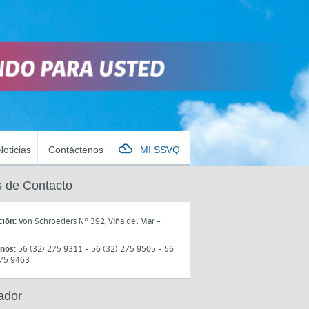
Noticias
Contáctenos
MI SSVQ
 de Contacto
ción:
Von Schroeders N° 392, Viña del Mar -
onos:
56 (32) 275 9311 - 56 (32) 275 9505 - 56
275 9463
ador