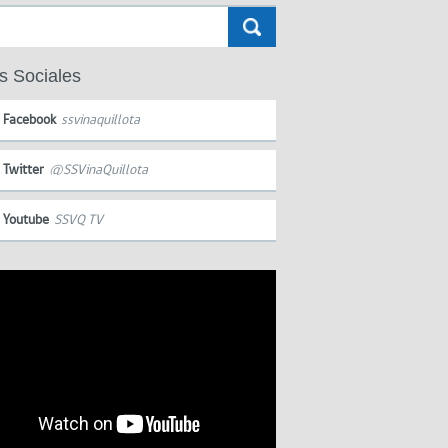
s Sociales
Facebook
ssvinaquillota
Twitter
@SSVinaQuillota
Youtube
SSVQ TV