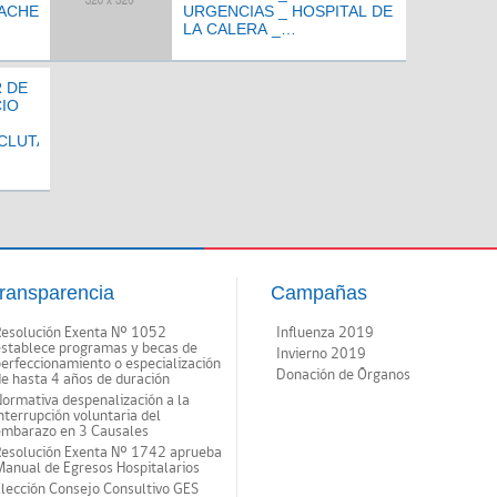
MACHE
URGENCIAS _ HOSPITAL DE
LA CALERA _
RECLUTAMIENTO EXTERNO
 DE
IO
CLUTAMIENTO
ransparencia
Campañas
Resolución Exenta Nº 1052
Influenza 2019
establece programas y becas de
Invierno 2019
erfeccionamiento o especialización
Donación de Órganos
e hasta 4 años de duración
ormativa despenalización a la
nterrupción voluntaria del
embarazo en 3 Causales
Resolución Exenta Nº 1742 aprueba
anual de Egresos Hospitalarios
lección Consejo Consultivo GES