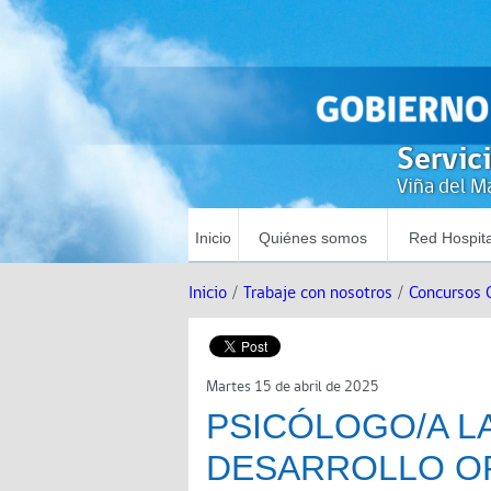
Servic
Viña del Ma
Inicio
Quiénes somos
Red Hospita
Inicio
/
Trabaje con nosotros
/
Concursos 
Martes 15 de abril de 2025
PSICÓLOGO/A L
DESARROLLO O