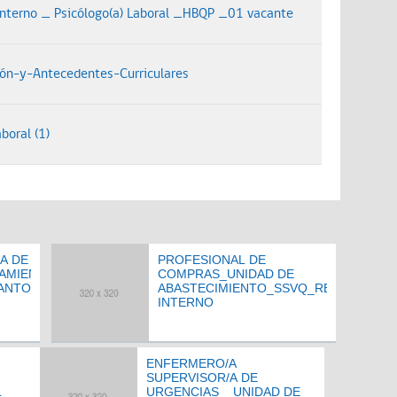
interno _ Psicólogo(a) Laboral _HBQP _01 vacante
ión-y-Antecedentes-Curriculares
boral (1)
A DE
PROFESIONAL DE
AMIENTO
COMPRAS_UNIDAD DE
SANTO
ABASTECIMIENTO_SSVQ_RECLUTAMIE
INTERNO
ENFERMERO/A
SUPERVISOR/A DE
L
URGENCIAS _ UNIDAD DE