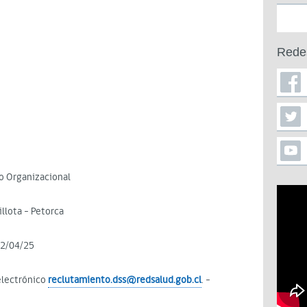
Rede
o Organizacional
illota - Petorca
22/04/25
electrónico
reclutamiento.dss@redsalud.gob.cl
. -