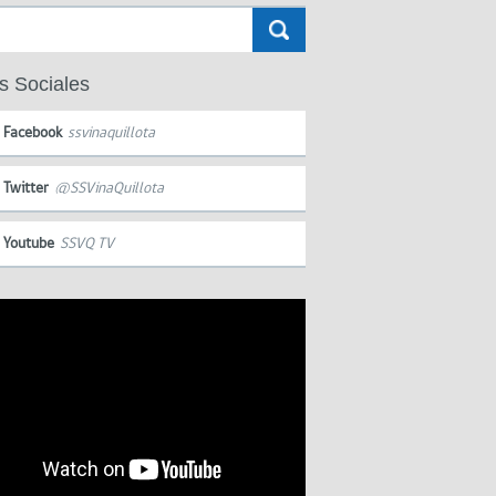
s Sociales
Facebook
ssvinaquillota
Twitter
@SSVinaQuillota
Youtube
SSVQ TV