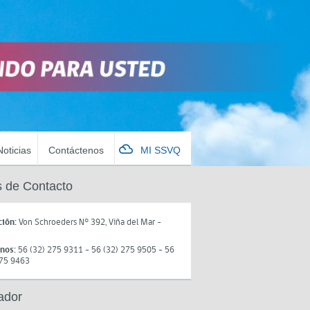
Noticias
Contáctenos
MI SSVQ
 de Contacto
ción:
Von Schroeders N° 392, Viña del Mar -
onos:
56 (32) 275 9311 - 56 (32) 275 9505 - 56
275 9463
ador