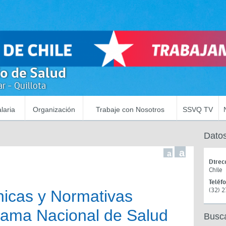
io de Salud
r - Quillota
laria
Organización
Trabaje con Nosotros
SSVQ TV
Datos
a
a
Direc
Chile
Teléf
(32) 
nicas y Normativas
rama Nacional de Salud
Busc