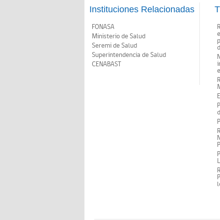
Instituciones Relacionadas
T
FONASA
Ministerio de Salud
p
Seremi de Salud
d
Superintendencia de Salud
N
i
CENABAST
M
E
P
d
P
R
N
P
P
P