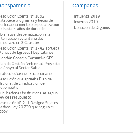
ransparencia
Campañas
Resolución Exenta Nº 1052
Influenza 2019
establece programas y becas de
Invierno 2019
erfeccionamiento o especialización
Donación de Órganos
e hasta 4 años de duración
ormativa despenalización a la
nterrupción voluntaria del
embarazo en 3 Causales
Resolución Exenta Nº 1742 aprueba
anual de Egresos Hospitalarios
lección Consejo Consultivo GES
lan de Gestión Ambiental. Proyecto
e Apoyo al Sector Salud
rotocolo Auxilio Extraordinario
esolución que aprueba Plan de
acional de Erradicación de
oliomelitis
ublicaciones institucionales segun
Ley de Presupuesto
Resolución N° 211 Designa Sujetos
asivos Ley 20.730 que regula el
lobby