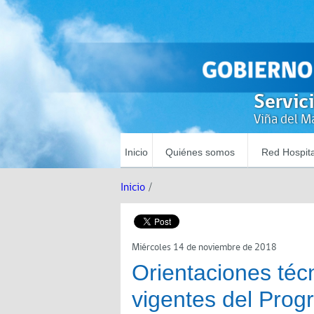
Servic
Viña del Ma
Inicio
Quiénes somos
Red Hospita
Inicio
/
Miércoles 14 de noviembre de 2018
Orientaciones téc
vigentes del Prog