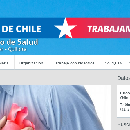
io de Salud
r - Quillota
laria
Organización
Trabaje con Nosotros
SSVQ TV
Datos
Direc
Chile
Teléf
(32) 
Busc