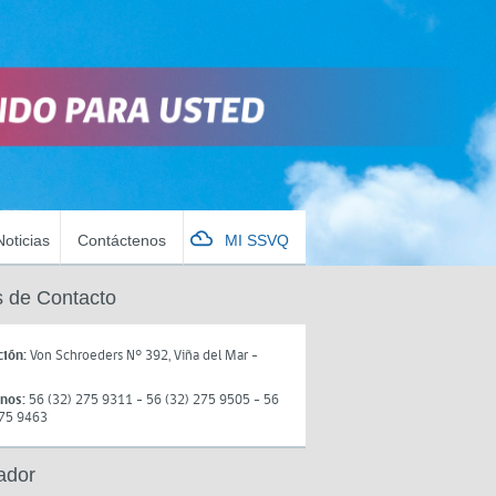
Noticias
Contáctenos
MI SSVQ
 de Contacto
ción:
Von Schroeders N° 392, Viña del Mar -
onos:
56 (32) 275 9311 - 56 (32) 275 9505 - 56
275 9463
ador