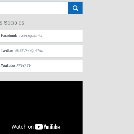
s Sociales
Facebook
ssvinaquillota
Twitter
@SSVinaQuillota
Youtube
SSVQ TV