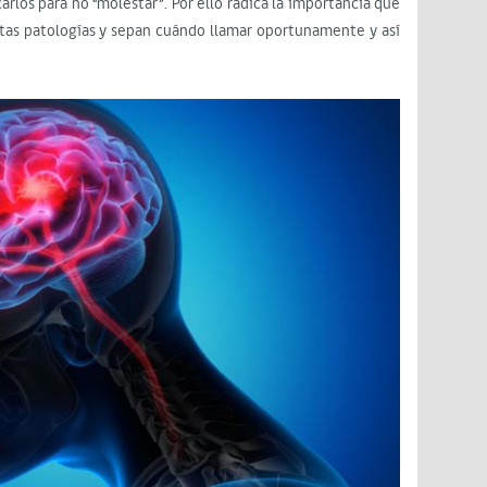
arlos para no “molestar”. Por ello radica la importancia que
stas patologías y sepan cuándo llamar oportunamente y así