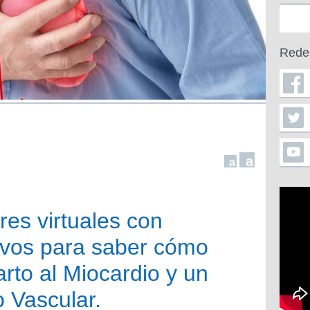
Rede
a
a
res virtuales con
ivos para saber cómo
arto al Miocardio y un
 Vascular.