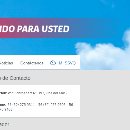
Noticias
Contáctenos
MI SSVQ
 de Contacto
ción:
Von Schroeders N° 392, Viña del Mar -
onos:
56 (32) 275 9311 - 56 (32) 275 9505 - 56
275 9463
ador