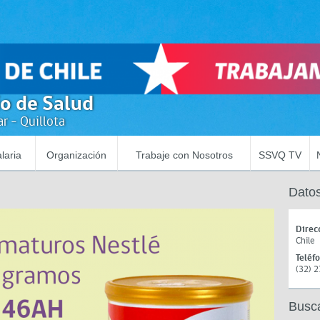
io de Salud
r - Quillota
laria
Organización
Trabaje con Nosotros
SSVQ TV
Datos
Direc
Chile
Teléf
(32) 
Busc