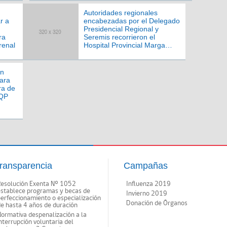
Autoridades regionales
r a
encabezadas por el Delegado
Presidencial Regional y
ra
Seremis recorrieron el
renal
Hospital Provincial Marga
Marga para conocer detalles
de su apertura a mediano
plazo
an
ara
ra de
VQP
ransparencia
Campañas
Resolución Exenta Nº 1052
Influenza 2019
establece programas y becas de
Invierno 2019
erfeccionamiento o especialización
Donación de Órganos
e hasta 4 años de duración
ormativa despenalización a la
nterrupción voluntaria del