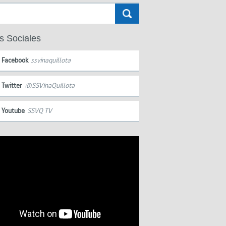
s Sociales
Facebook
ssvinaquillota
Twitter
@SSVinaQuillota
Youtube
SSVQ TV