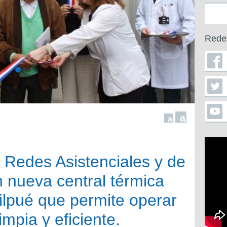
Rede
a
a
 Redes Asistenciales y de
 nueva central térmica
ilpué que permite operar
mpia y eficiente.