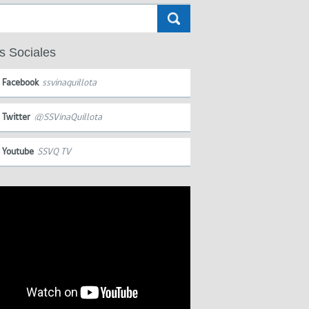
s Sociales
Facebook
ssvinaquillota
Twitter
@SSVinaQuillota
Youtube
SSVQ TV