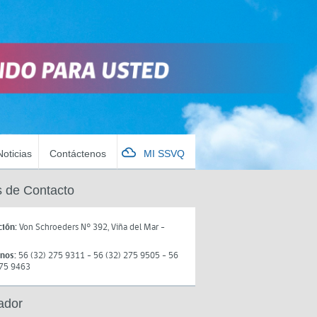
Noticias
Contáctenos
MI SSVQ
 de Contacto
ción:
Von Schroeders N° 392, Viña del Mar -
onos:
56 (32) 275 9311 - 56 (32) 275 9505 - 56
275 9463
ador