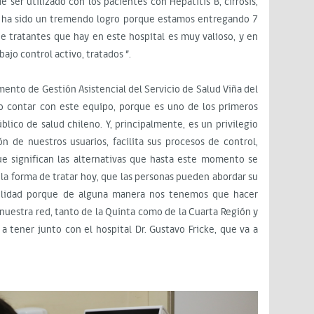
 ser utilizado con los pacientes con Hepatitis B, cirrosis,
ue ha sido un tremendo logro porque estamos entregando 7
 de tratantes que hay en este hospital es muy valioso, y en
jo control activo, tratados ”.
mento de Gestión Asistencial del Servicio de Salud Viña del
gio contar con este equipo, porque es uno de los primeros
blico de salud chileno. Y, principalmente, es un privilegio
n de nuestros usuarios, facilita sus procesos de control,
ue significan las alternativas que hasta este momento se
a la forma de tratar hoy, que las personas pueden abordar su
bilidad porque de alguna manera nos tenemos que hacer
 nuestra red, tanto de la Quinta como de la Cuarta Región y
 tener junto con el hospital Dr. Gustavo Fricke, que va a