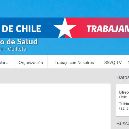
io de Salud
r - Quillota
laria
Organización
Trabaje con Nosotros
SSVQ TV
Datos
Direc
Chile
Teléf
(32) 
Busc