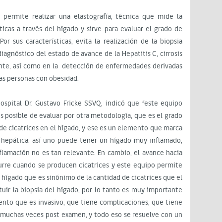
permite realizar una elastografía, técnica que mide la
icas a través del hígado y sirve para evaluar el grado de
Por sus características, evita la realización de la biopsia
diagnóstico del estado de avance de la Hepatitis C, cirrosis
mente, así como en la detección de enfermedades derivadas
las personas con obesidad.
Hospital Dr. Gustavo Fricke SSVQ, indicó que “este equipo
s posible de evaluar por otra metodología, que es el grado
e cicatrices en el hígado, y ese es un elemento que marca
hepática: así uno puede tener un hígado muy inflamado,
nflamación no es tan relevante. En cambio, el avance hacia
rre cuando se producen cicatrices y este equipo permite
 hígado que es sinónimo de la cantidad de cicatrices que el
uir la biopsia del hígado, por lo tanto es muy importante
ento que es invasivo, que tiene complicaciones, que tiene
z muchas veces post examen, y todo eso se resuelve con un