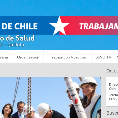
io de Salud
r - Quillota
laria
Organización
Trabaje con Nosotros
SSVQ TV
Datos
Direc
Chile
Teléf
(32) 
Busc