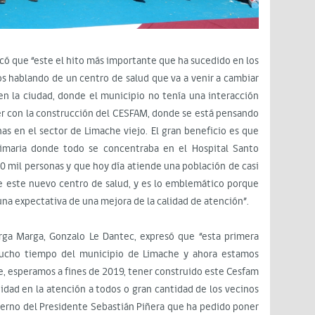
icó que “este el hito más importante que ha sucedido en los
s hablando de un centro de salud que va a venir a cambiar
 la ciudad, donde el municipio no tenía una interacción
ner con la construcción del CESFAM, donde se está pensando
nas en el sector de Limache viejo. El gran beneficio es que
rimaria donde todo se concentraba en el Hospital Santo
20 mil personas y que hoy día atiende una población de casi
ne este nuevo centro de salud, y es lo emblemático porque
a expectativa de una mejora de la calidad de atención”.
arga Marga, Gonzalo Le Dantec, expresó que “esta primera
ucho tiempo del municipio de Limache y ahora estamos
, esperamos a fines de 2019, tener construido este Cesfam
dad en la atención a todos o gran cantidad de los vecinos
ierno del Presidente Sebastián Piñera que ha pedido poner