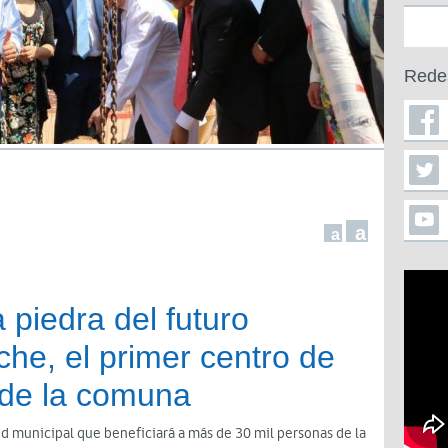
Rede
a
a
a piedra del futuro
e, el primer centro de
 de la comuna
d municipal que beneficiará a más de 30 mil personas de la