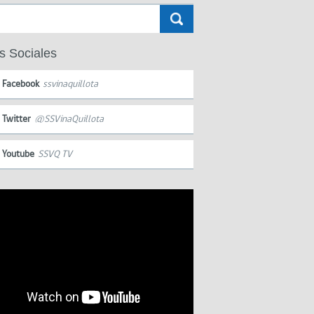
s Sociales
Facebook
ssvinaquillota
Twitter
@SSVinaQuillota
Youtube
SSVQ TV