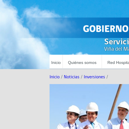
Servic
Viña del Ma
Inicio
Quiénes somos
Red Hospita
Inicio
/
Noticias
/
Inversiones
/