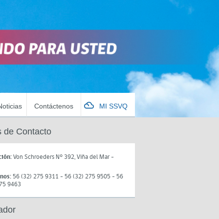
Noticias
Contáctenos
MI SSVQ
 de Contacto
ción:
Von Schroeders N° 392, Viña del Mar -
onos:
56 (32) 275 9311 - 56 (32) 275 9505 - 56
275 9463
ador