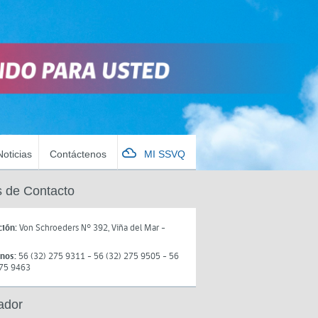
Noticias
Contáctenos
MI SSVQ
 de Contacto
ción:
Von Schroeders N° 392, Viña del Mar -
onos:
56 (32) 275 9311 - 56 (32) 275 9505 - 56
275 9463
ador