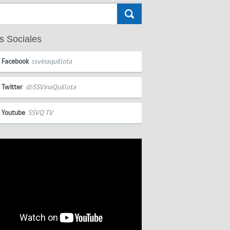
s Sociales
Facebook
ssvinaquillota
Twitter
@SSVinaQuillota
Youtube
SSVQ TV