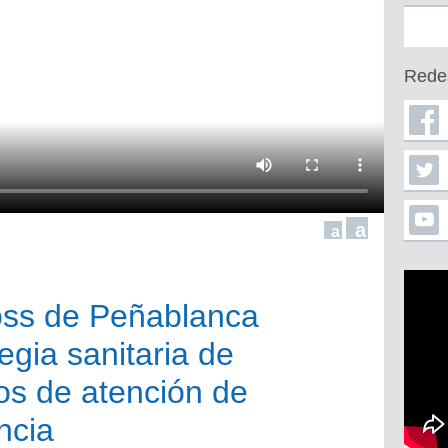
Rede
a
a
oss de Peñablanca
egia sanitaria de
jos de atención de
ncia