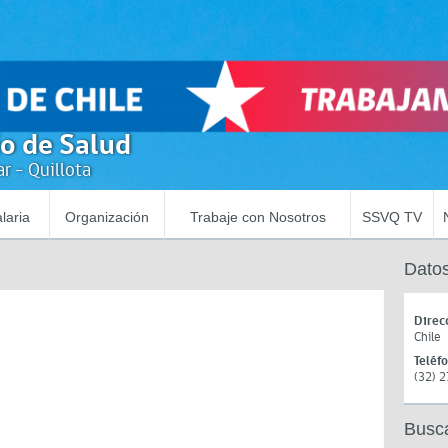
io de Salud
r - Quillota
laria
Organización
Trabaje con Nosotros
SSVQ TV
Datos
Direc
Chile
Teléf
(32) 
Busc