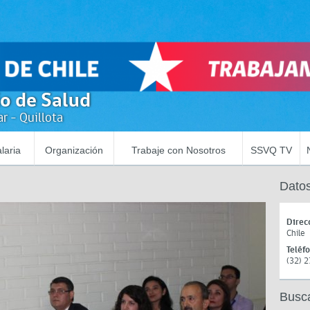
io de Salud
r - Quillota
laria
Organización
Trabaje con Nosotros
SSVQ TV
Datos
Direc
Chile
Teléf
(32) 
Busc