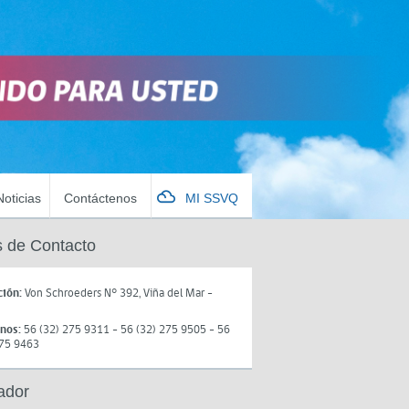
Noticias
Contáctenos
MI SSVQ
 de Contacto
ción:
Von Schroeders N° 392, Viña del Mar -
onos:
56 (32) 275 9311 - 56 (32) 275 9505 - 56
275 9463
ador