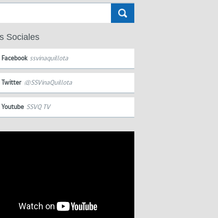
s Sociales
Facebook
ssvinaquillota
Twitter
@SSVinaQuillota
Youtube
SSVQ TV