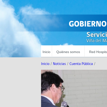
Servic
Viña del Ma
Inicio
Quiénes somos
Red Hospita
Inicio
/
Noticias
/
Cuenta Pública
/