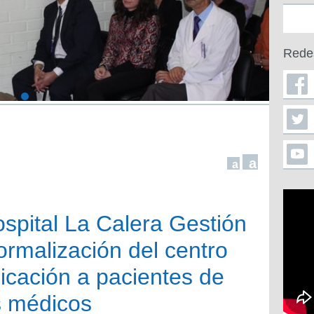
Rede
a
a
spital La Calera Gestión
rmalización del centro
plicación a pacientes de
 médicos