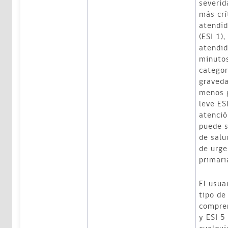
severid
más crí
atendid
(ESI 1)
atendid
minutos
catego
graveda
menos g
leve ES
atenció
puede s
de salu
de urge
primari
El usua
tipo de
compren
y ESI 5