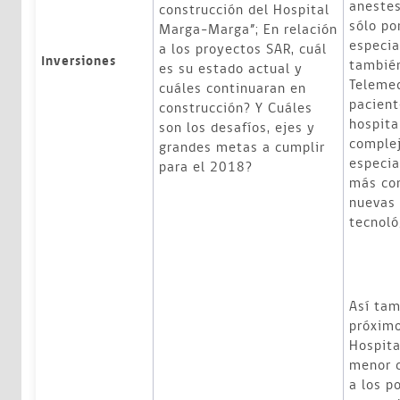
anestes
construcción del Hospital
sólo po
Marga-Marga”; En relación
especia
a los proyectos SAR, cuál
Inversiones
también
es su estado actual y
Telemed
cuáles continuaran en
pacient
construcción? Y Cuáles
hospita
son los desafíos, ejes y
complej
grandes metas a cumplir
especia
para el 2018?
más com
nuevas
tecnoló
Así tam
próximo
Hospita
menor c
a los p