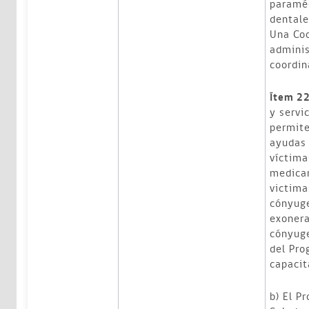
paraméd
dentale
Una Coo
adminis
coordin
Ítem 2
y servi
permite
ayudas 
víctima
medica
victima
cónyuge
exonera
cónyuge
del Pro
capacit
b) El P