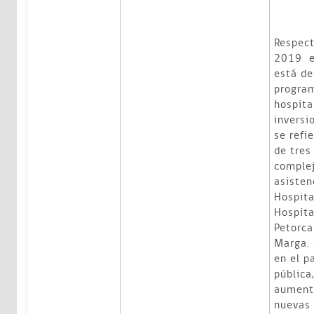
Respect
2019 es
está de
program
hospita
inversi
se refi
de tres
complej
asisten
Hospita
Hospita
Petorca
Marga. 
en el p
pública
aument
nuevas