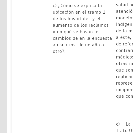
salud h
c) ¿Cómo se explica la
atenció
ubicación en el tramo 1
modelo
de los hospitales y el
Indígen
aumento de los reclamos
de la m
y en qué se basan los
a éste,
cambios de en la encuesta
de refe
a usuarios, de un año a
contrar
otro?.
médicos
otras i
que son
replica
represe
incipie
que con
c) La 
Trato U