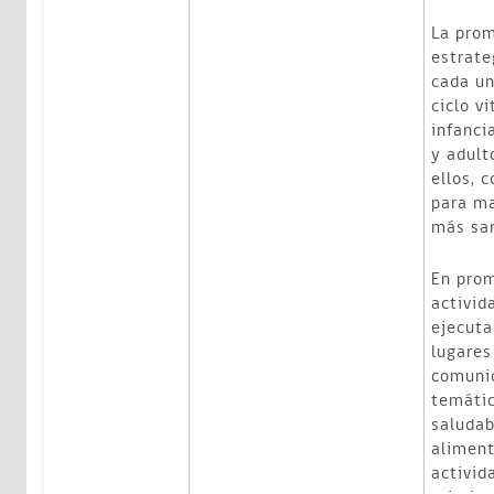
La prom
estrate
cada un
ciclo v
infanci
y adult
ellos, 
para ma
más sa
En pro
activid
ejecuta
lugares
comunid
temátic
saludab
aliment
activid