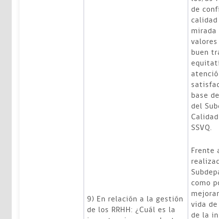
de conf
calidad
mirada 
valores
buen tr
equitat
atenció
satisfa
base de
del Su
Calidad
SSVQ.
Frente a
realiza
Subdep
como po
mejoram
9) En relación a la gestión
vida de
de los RRHH: ¿Cuál es la
de la in