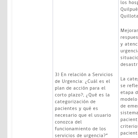
los hos
Quilpué
Quillota
Mejorar
respues
y atenc
urgenci
situaci
desastr
3) En relación a Servicios
La cate
de Urgencia: ¿Cuál es el
se refl
plan de acción para el
etapa d
corto plazo?; ¿Qué es la
modelo 
categorización de
de eme
pacientes y qué es
sistema
necesario que el usuario
pacient
conozca del
criteri
funcionamiento de los
pacient
servicios de urgencia?”