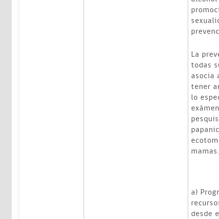
promoci
sexuali
prevenc
La prev
todas s
asocia 
tener a
lo espe
exámen
pesquis
papanic
ecotom
mamas
a) Prog
recurso
desde e