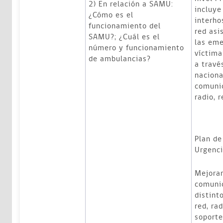
2) En relación a SAMU:
incluye
¿Cómo es el
interho
funcionamiento del
red asi
SAMU?; ¿Cuál es el
las eme
número y funcionamiento
víctima
de ambulancias?
a travé
naciona
comuni
radio, 
Plan de
Urgenci
Mejorar
comunic
distint
red, ra
soporte