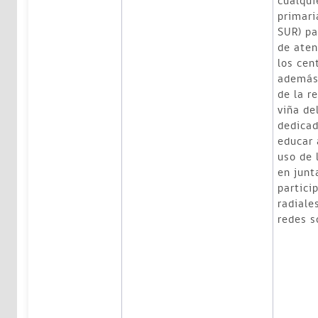
cualqui
primari
SUR) pa
de aten
los cen
además
de la r
viña de
dedicad
educar 
uso de 
en junt
partici
radiale
redes s