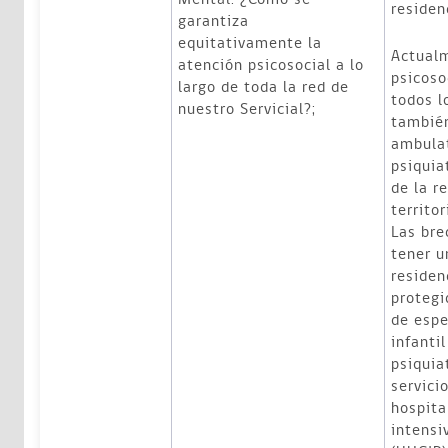
residen
garantiza
equitativamente la
Actualm
atención psicosocial a lo
psicoso
largo de toda la red de
todos l
nuestro Servicial?;
también
ambulat
psiquia
de la r
territor
Las bre
tener 
residen
protegi
de espe
infanti
psiquiat
servici
hospita
intensi