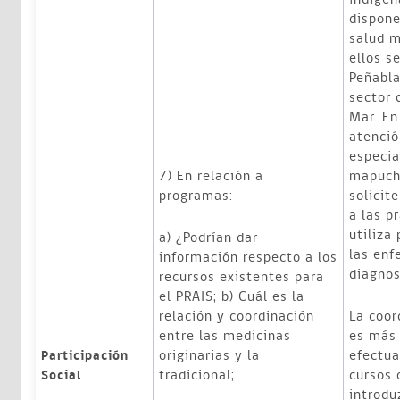
dispone
salud m
ellos s
Peñabla
sector 
Mar. En
atenció
especia
7) En relación a
mapuche
programas:
solicit
a las p
utiliza
a) ¿Podrían dar
las enf
información respecto a los
diagnos
recursos existentes para
el PRAIS; b) Cuál es la
relación y coordinación
La coor
entre las medicinas
es más 
originarias y la
efectua
Participación
tradicional;
cursos 
Social
introdu