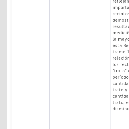
refleja
importa
recinto
demost
resulta
medició
la mayo
esta Re
tramo 1
relació
los rec
“trato”
período
cantida
trato y
cantida
trato, 
disminu