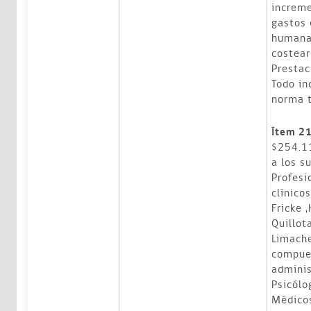
increme
gastos 
humana
costear
Prestac
Todo in
norma t
Ítem 2
$254.1
a los s
Profesi
clínico
Fricke 
Quillot
Limache
compue
adminis
Psicólo
Médicos