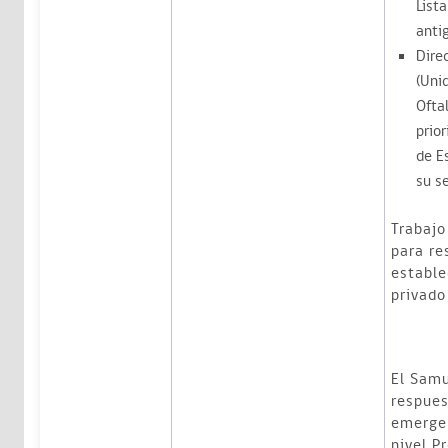
Lista
anti
Dire
(Uni
Ofta
prior
de E
su s
Trabaj
para re
estable
privado
El Samu
respues
emergen
nivel P