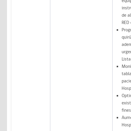
equi
inst
de al
RED 
Prog
quir
adem
urge
Lista
Moni
tabl
paci
Hosp
Opti
exis
fine
Aume
Hosp