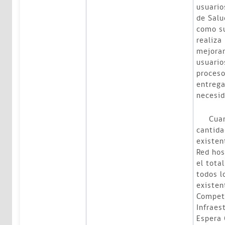
usuario
de Salu
como su
realiza
mejoram
usuario
proceso
entrega
necesi
Cuando
cantid
existen
Red hos
el tota
todos l
existen
Compete
Infraes
Espera 