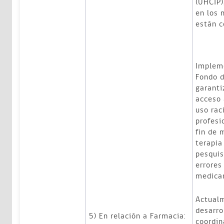
(UHCIP)
en los 
están c
Implem
Fondo 
garanti
acceso
uso rac
profesi
fin de 
terapia
pesquis
errores
medica
Actual
desarro
5) En relación a Farmacia:
coordin