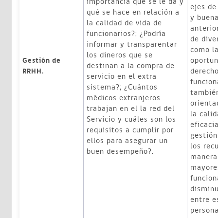
importancia que se le da y
ejes de
qué se hace en relación a
y buena
la calidad de vida de
anterior
funcionarios?; ¿Podría
de dive
informar y transparentar
como la
los dineros que se
oportun
Gestión de
destinan a la compra de
derecho
RRHH.
servicio en el extra
funcion
sistema?; ¿Cuántos
tambié
médicos extranjeros
orienta
trabajan en el la red del
la cali
Servicio y cuáles son los
eficaci
requisitos a cumplir por
gestión
ellos para asegurar un
los rec
buen desempeño?.
manera 
mayores
funcion
disminu
entre e
persona