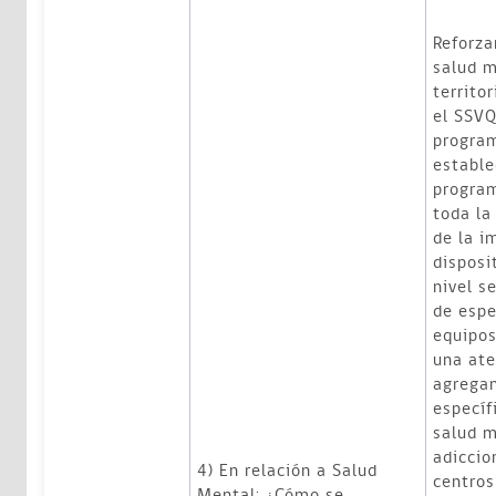
Reforza
salud m
territo
el SSVQ
progra
estable
program
toda la
de la i
disposi
nivel s
de espe
equipos
una ate
agregan
específ
salud m
adiccio
4) En relación a Salud
centros
Mental: ¿Cómo se