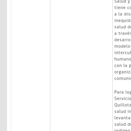
Salud y
tiene c
a la di
inequid
salud d
a travé
desarro
modelo 
intercu
humanos
con la 
organiz
comunid
Para lo
Servici
Quillot
salud i
levanta
salud d
indígen