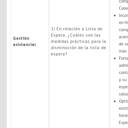
comp
Cale
Inco
en H
1) En relación a Lista de
comp
Espera: ¿Cuáles son las
acerc
Gestión
medidas prácticas para la
de s
asistencial
disminución de la lista de
más 
espera?
Fort
admi
cont
y su
espe
salu
Opti
exis
hora
Espe