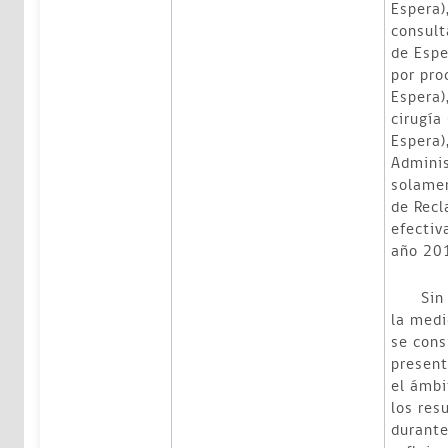
Espera)
consult
de Espe
por pro
Espera)
cirugía 
Espera)
Adminis
solamen
de Recl
efectiv
año 20
Sin em
la medi
se cons
present
el ámbi
los res
durante