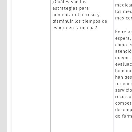
¿Cuáles son las
medicam
estrategias para
los me
aumentar el acceso y
mas cer
disminuir los tiempos de
espera en farmacia?.
En rela
espera,
como ex
atenció
mayor a
evaluac
humano 
han des
formaci
servici
recurso
compete
desemp
de farm