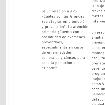
prioriz
trabajo
través 
6) En relación a APS:
mixtas,
¿Cuáles son las Grandes
interve
Estrategias en promoción
y prevención?; La atención
primaria ¿Cuenta con la
En pre
posibilidad de exámenes
amplia
preventivos,
prevent
especialmente en casos
sano, 
de enfermedades
mamogr
tumorales y cáncer, para
etc.), t
toda la población que
prenata
atiende?.
parenta
program
mejorar
como V
cada un
Servici
detecci
alcohol