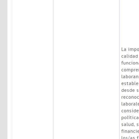
La impo
calidad
funcion
compren
laboran
estable
desde s
reconoc
laboral
conside
polític
salud, s
financi
los/as 