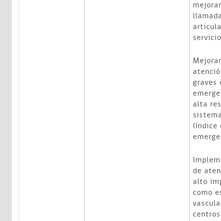
mejorar
llamada
articul
servici
Mejorar
atenció
graves 
emergen
alta re
sistema
(índice
emergen
Impleme
de aten
alto im
como es
vascula
centro