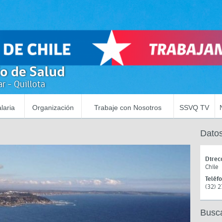
io de Salud
r - Quillota
laria
Organización
Trabaje con Nosotros
SSVQ TV
Datos
Direc
Chile
Teléf
(32) 
Busc