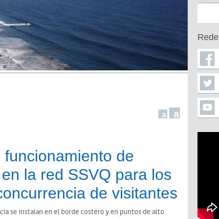
Rede
a
a
e funcionamiento de
en la red SSVQ para los
oncurrencia de visitantes
a se instalan en el borde costero y en puntos de alto