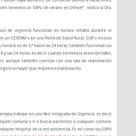
ién donde haya aumento de consultas debido a vacaciones,
bién tenemos un SAPU de verano en Olmué” , indicó la Dra.
vos de urgencia funcionan en horario inhábil durante el
en un CESFAM o en una Posta de Salud Rural, SUR o incluso
 horario es de 17 hasta las 24 horas, también funcionan los
8 y las 24 horas, es decir cuando termina la atención hábil,
es, aunque también cuentan con una sala de reanimación
rgencia mayor que requiera estabilización.
empla trabajar en una Red Integrada de Urgencia, es decir
lquier comuna o ir a buscar pacientes a cualquier comuna.
alquier Hospital de la red asistencial. Es así como los SAPU