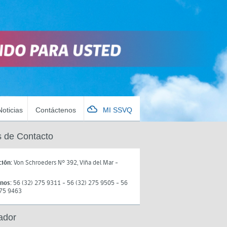
Noticias
Contáctenos
MI SSVQ
 de Contacto
ción:
Von Schroeders N° 392, Viña del Mar -
onos:
56 (32) 275 9311 - 56 (32) 275 9505 - 56
275 9463
ador