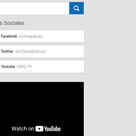
s Sociales
Facebook
ssvinaquillota
Twitter
@SSVinaQuillota
Youtube
SSVQ TV