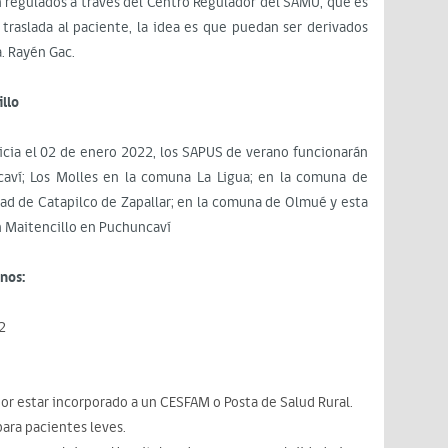
n regulados a través del Centro Regulador del SAMU, que es
traslada al paciente, la idea es que puedan ser derivados
. Rayén Gac.
llo
icia el 02 de enero 2022, los SAPUS de verano funcionarán
caví; Los Molles en la comuna La Ligua; en la comuna de
dad de Catapilco de Zapallar; en la comuna de Olmué y esta
n Maitencillo en Puchuncaví
nos:
2
or estar incorporado a un CESFAM o Posta de Salud Rural.
ara pacientes leves.