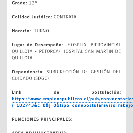
Grado:
12°
Calidad Jurídica:
CONTRATA
Horario:
TURNO
Lugar de Desempeño:
HOSPITAL BIPROVINCIAL
QUILLOTA – PETORCA/ HOSPITAL SAN MARTÍN DE
QUILLOTA
Dependencia:
SUBDIRECCIÓN DE GESTIÓN DEL
CUIDADO (SDGC)
Link de postulación:
https://www.empleospublicos.cl/pub/convocatoria
i=102743&c=0&j=0&tipo=convpostularavisoTrabaj
FUNCIONES PRINCIPALES: