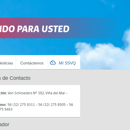
Noticias
Contáctenos
MI SSVQ
 de Contacto
ción:
Von Schroeders N° 392, Viña del Mar -
onos:
56 (32) 275 9311 - 56 (32) 275 9505 - 56
275 9463
ador