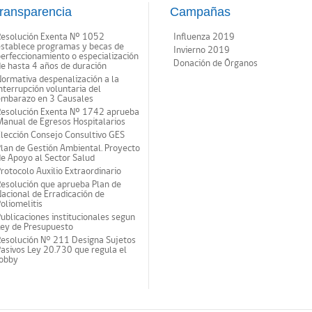
ransparencia
Campañas
Resolución Exenta Nº 1052
Influenza 2019
establece programas y becas de
Invierno 2019
erfeccionamiento o especialización
Donación de Órganos
e hasta 4 años de duración
ormativa despenalización a la
nterrupción voluntaria del
embarazo en 3 Causales
Resolución Exenta Nº 1742 aprueba
anual de Egresos Hospitalarios
lección Consejo Consultivo GES
lan de Gestión Ambiental. Proyecto
e Apoyo al Sector Salud
rotocolo Auxilio Extraordinario
esolución que aprueba Plan de
acional de Erradicación de
oliomelitis
ublicaciones institucionales segun
Ley de Presupuesto
Resolución N° 211 Designa Sujetos
asivos Ley 20.730 que regula el
lobby