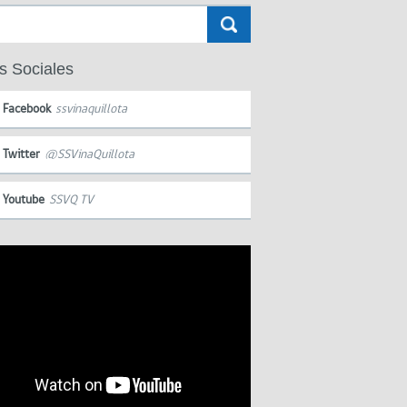
s Sociales
Facebook
ssvinaquillota
Twitter
@SSVinaQuillota
Youtube
SSVQ TV