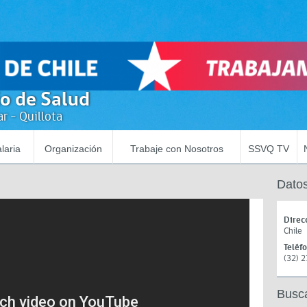
io de Salud
r - Quillota
laria
Organización
Trabaje con Nosotros
SSVQ TV
Datos
Direc
Chile
Teléf
(32) 
Busc