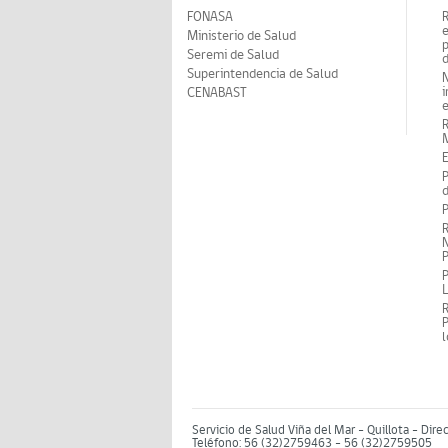
FONASA
Ministerio de Salud
p
Seremi de Salud
d
Superintendencia de Salud
N
i
CENABAST
M
E
P
d
P
R
N
P
P
P
Servicio de Salud Viña del Mar – Quillota - Dire
Teléfono: 56 (32)2759463 - 56 (32)2759505