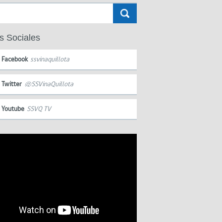
s Sociales
Facebook
ssvinaquillota
Twitter
@SSVinaQuillota
Youtube
SSVQ TV