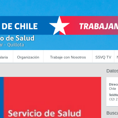
io de Salud
r - Quillota
laria
Organización
Trabaje con Nosotros
SSVQ TV
Datos
Direc
Chile
Teléf
(32) 
Busc