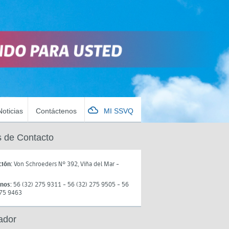
Noticias
Contáctenos
MI SSVQ
 de Contacto
ción:
Von Schroeders N° 392, Viña del Mar -
onos:
56 (32) 275 9311 - 56 (32) 275 9505 - 56
275 9463
ador