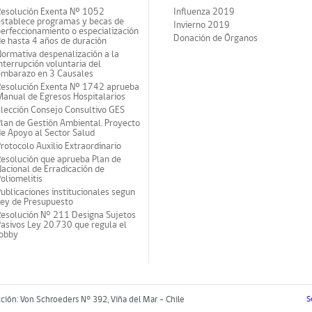
Resolución Exenta Nº 1052
Influenza 2019
establece programas y becas de
Invierno 2019
erfeccionamiento o especialización
Donación de Órganos
e hasta 4 años de duración
ormativa despenalización a la
nterrupción voluntaria del
embarazo en 3 Causales
Resolución Exenta Nº 1742 aprueba
anual de Egresos Hospitalarios
lección Consejo Consultivo GES
lan de Gestión Ambiental. Proyecto
e Apoyo al Sector Salud
rotocolo Auxilio Extraordinario
esolución que aprueba Plan de
acional de Erradicación de
oliomelitis
ublicaciones institucionales segun
Ley de Presupuesto
Resolución N° 211 Designa Sujetos
asivos Ley 20.730 que regula el
lobby
cción: Von Schroeders N° 392, Viña del Mar - Chile
S