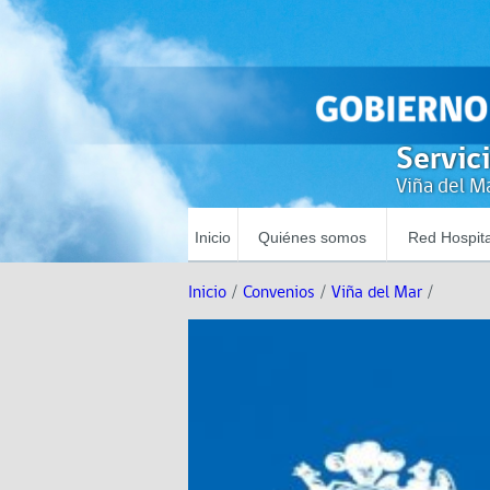
Servic
Viña del Ma
Inicio
Quiénes somos
Red Hospita
Inicio
/
Convenios
/
Viña del Mar
/