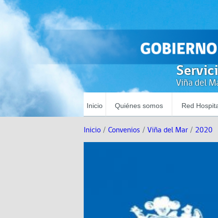
Servic
Viña del Ma
Inicio
Quiénes somos
Red Hospita
Inicio
/
Convenios
/
Viña del Mar
/
2020