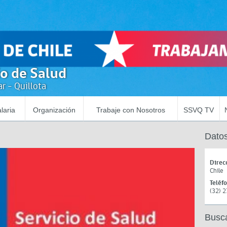
io de Salud
r - Quillota
laria
Organización
Trabaje con Nosotros
SSVQ TV
Datos
Direc
Chile
Teléf
(32) 
Busc