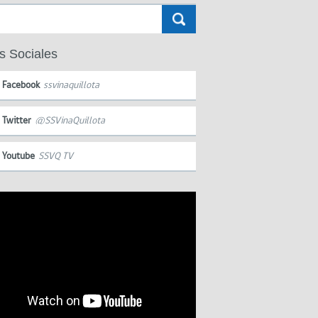
s Sociales
Facebook
ssvinaquillota
Twitter
@SSVinaQuillota
Youtube
SSVQ TV