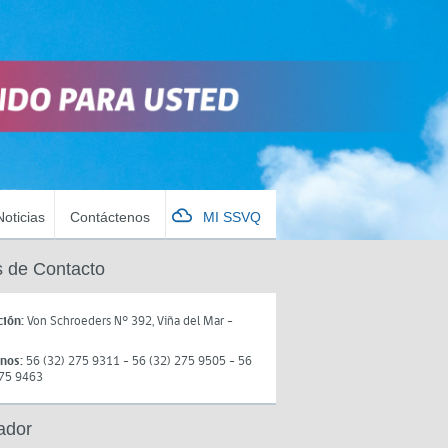
Noticias
Contáctenos
MI SSVQ
 de Contacto
ción:
Von Schroeders N° 392, Viña del Mar -
onos:
56 (32) 275 9311 - 56 (32) 275 9505 - 56
275 9463
ador