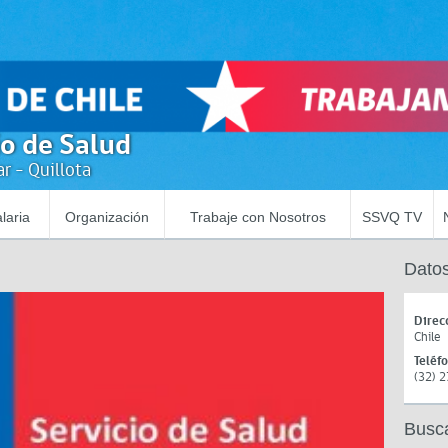
io de Salud
r - Quillota
laria
Organización
Trabaje con Nosotros
SSVQ TV
Datos
Direc
Chile
Teléf
(32) 
Busc