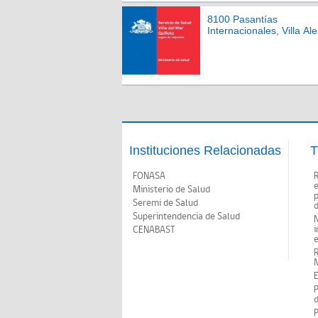
8100 Pasantías
Internacionales, Villa A
Instituciones Relacionadas
T
FONASA
Ministerio de Salud
p
Seremi de Salud
d
Superintendencia de Salud
N
i
CENABAST
M
E
P
d
P