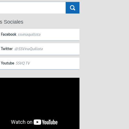
s Sociales
Facebook
ssvinaquillota
Twitter
@SSVinaQuillota
Youtube
SSVQ TV