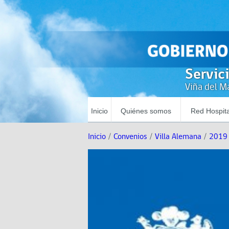
Servic
Viña del Ma
Inicio
Quiénes somos
Red Hospita
Inicio
/
Convenios
/
Villa Alemana
/
2019