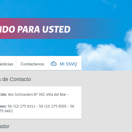
Noticias
Contáctenos
MI SSVQ
 de Contacto
ción:
Von Schroeders N° 392, Viña del Mar -
onos:
56 (32) 275 9311 - 56 (32) 275 9505 - 56
275 9463
ador