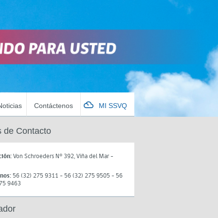
Noticias
Contáctenos
MI SSVQ
 de Contacto
ción:
Von Schroeders N° 392, Viña del Mar -
onos:
56 (32) 275 9311 - 56 (32) 275 9505 - 56
275 9463
ador