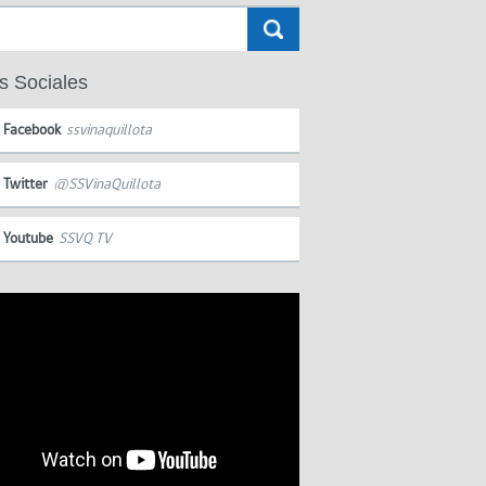
s Sociales
Facebook
ssvinaquillota
Twitter
@SSVinaQuillota
Youtube
SSVQ TV