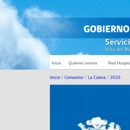
Servic
Viña del Ma
Inicio
Quiénes somos
Red Hospita
Inicio
/
Convenios
/
La Calera
/
2020