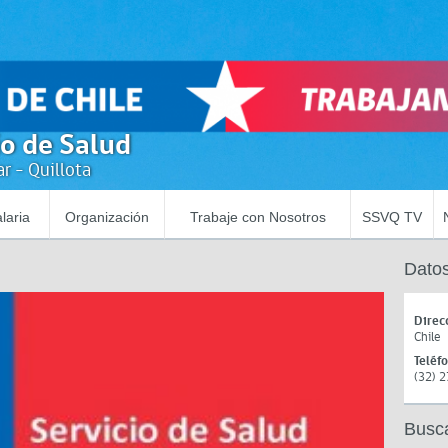
io de Salud
r - Quillota
laria
Organización
Trabaje con Nosotros
SSVQ TV
Datos
Direc
Chile
Teléf
(32) 
Busc