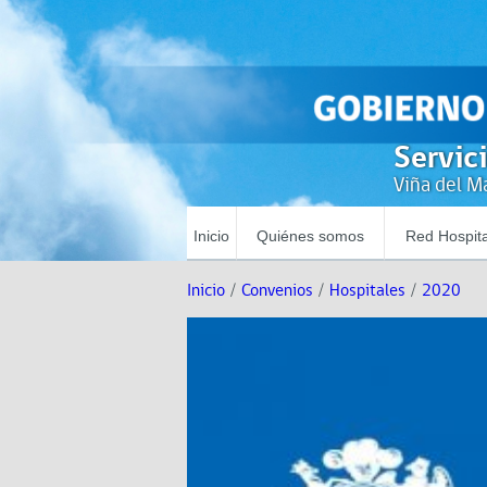
Servic
Viña del Ma
Inicio
Quiénes somos
Red Hospita
Inicio
/
Convenios
/
Hospitales
/
2020