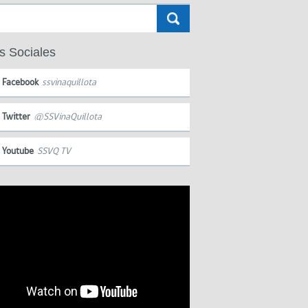
s Sociales
Facebook
ssvinaquillota
Twitter
@SSVinaQuillota
Youtube
SSVQ TV