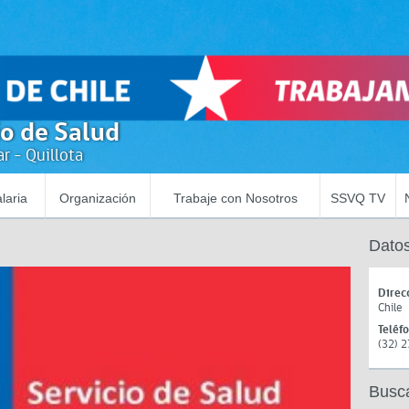
io de Salud
r - Quillota
laria
Organización
Trabaje con Nosotros
SSVQ TV
Datos
Direc
Chile
Teléf
(32) 
Busc