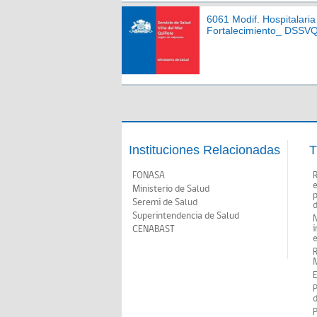
6061 Modif. Hospitalaria
Fortalecimiento_ DSSV
Instituciones Relacionadas
T
FONASA
Ministerio de Salud
p
Seremi de Salud
d
Superintendencia de Salud
N
i
CENABAST
M
E
P
d
P