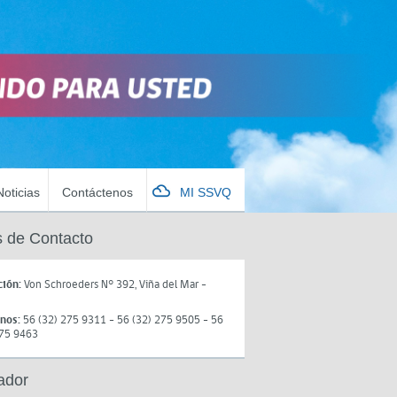
Noticias
Contáctenos
MI SSVQ
 de Contacto
ción:
Von Schroeders N° 392, Viña del Mar -
onos:
56 (32) 275 9311 - 56 (32) 275 9505 - 56
275 9463
ador