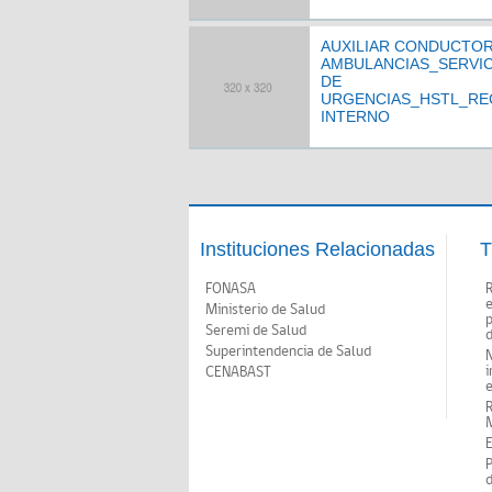
AUXILIAR CONDUCTOR
AMBULANCIAS_SERVIC
DE
URGENCIAS_HSTL_RE
INTERNO
Instituciones Relacionadas
T
FONASA
Ministerio de Salud
p
Seremi de Salud
d
Superintendencia de Salud
N
i
CENABAST
M
E
P
d