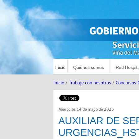
Servic
Viña del Ma
Inicio
Quiénes somos
Red Hospita
Inicio
/
Trabaje con nosotros
/
Concursos 
Miércoles 14 de mayo de 2025
AUXILIAR DE SE
URGENCIAS_HS