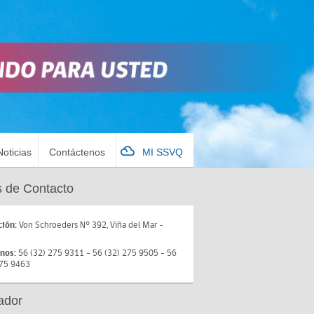
Noticias
Contáctenos
MI SSVQ
 de Contacto
ción:
Von Schroeders N° 392, Viña del Mar -
onos:
56 (32) 275 9311 - 56 (32) 275 9505 - 56
275 9463
ador