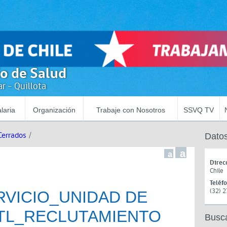
io de Salud
r - Quillota
laria
Organización
Trabaje con Nosotros
SSVQ TV
Cerrados
/
Datos
a
a
Direc
Chile
Teléf
(32) 
RVICIO_UNIDAD DE
TL_RECLUTAMIENTO
Busc