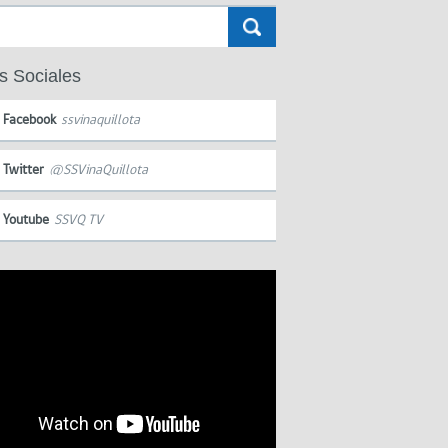
s Sociales
Facebook
ssvinaquillota
Twitter
@SSVinaQuillota
Youtube
SSVQ TV