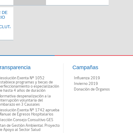
RECLUTAMIENTO EXTERNO
 DE
IO
CLUTAMIENTO
ransparencia
Campañas
Resolución Exenta Nº 1052
Influenza 2019
establece programas y becas de
Invierno 2019
erfeccionamiento o especialización
Donación de Órganos
e hasta 4 años de duración
ormativa despenalización a la
nterrupción voluntaria del
embarazo en 3 Causales
Resolución Exenta Nº 1742 aprueba
anual de Egresos Hospitalarios
lección Consejo Consultivo GES
lan de Gestión Ambiental. Proyecto
e Apoyo al Sector Salud