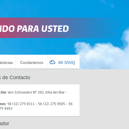
Noticias
Contáctenos
MI SSVQ
 de Contacto
ción:
Von Schroeders N° 392, Viña del Mar -
onos:
56 (32) 275 9311 - 56 (32) 275 9505 - 56
275 9463
ador