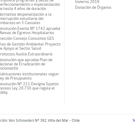
establece programas y becas de
Invierno 2019
erfeccionamiento o especialización
Donación de Órganos
e hasta 4 años de duración
ormativa despenalización a la
nterrupción voluntaria del
embarazo en 3 Causales
Resolución Exenta Nº 1742 aprueba
anual de Egresos Hospitalarios
lección Consejo Consultivo GES
lan de Gestión Ambiental. Proyecto
e Apoyo al Sector Salud
rotocolo Auxilio Extraordinario
esolución que aprueba Plan de
acional de Erradicación de
oliomelitis
ublicaciones institucionales segun
Ley de Presupuesto
Resolución N° 211 Designa Sujetos
asivos Ley 20.730 que regula el
lobby
cción: Von Schroeders N° 392, Viña del Mar - Chile
S