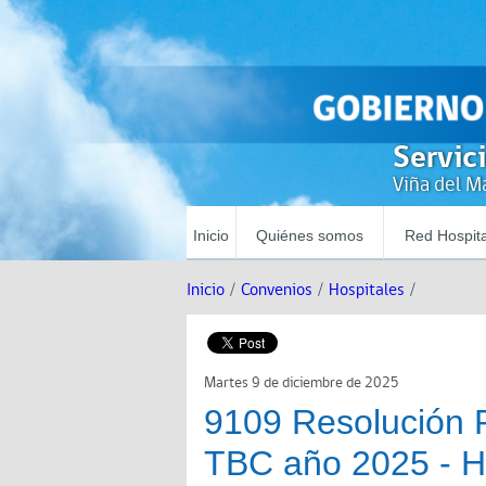
Servic
Viña del Ma
Inicio
Quiénes somos
Red Hospita
Inicio
/
Convenios
/
Hospitales
/
Martes 9 de diciembre de 2025
9109 Resolución 
TBC año 2025 -