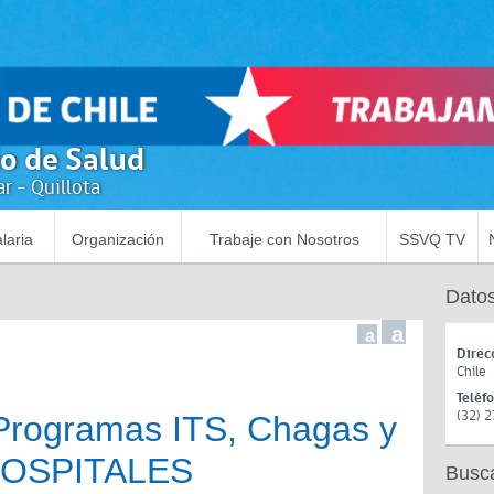
io de Salud
r - Quillota
laria
Organización
Trabaje con Nosotros
SSVQ TV
Datos
a
a
Direc
Chile
Teléf
(32) 
Programas ITS, Chagas y
 HOSPITALES
Busc