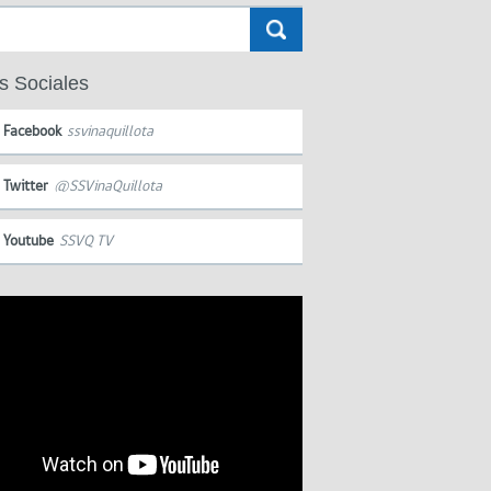
s Sociales
Facebook
ssvinaquillota
Twitter
@SSVinaQuillota
Youtube
SSVQ TV