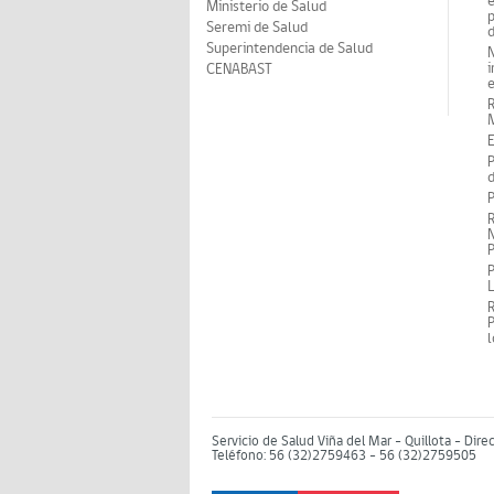
Ministerio de Salud
p
Seremi de Salud
d
Superintendencia de Salud
N
i
CENABAST
M
E
P
d
P
R
N
P
P
P
Servicio de Salud Viña del Mar – Quillota - Dire
Teléfono: 56 (32)2759463 - 56 (32)2759505