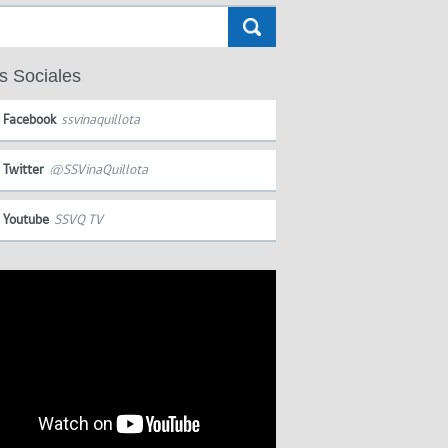
s Sociales
Facebook
ssvinaquillota
Twitter
@SSVinaQuillota
Youtube
SSVQ TV