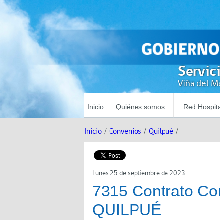
Servic
Viña del Ma
Inicio
Quiénes somos
Red Hospita
Inicio
/
Convenios
/
Quilpué
/
Lunes 25 de septiembre de 2023
7315 Contrato Com
QUILPUÉ