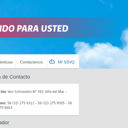
Noticias
Contáctenos
MI SSVQ
 de Contacto
ción:
Von Schroeders N° 392, Viña del Mar -
onos:
56 (32) 275 9311 - 56 (32) 275 9505 - 56
275 9463
ador