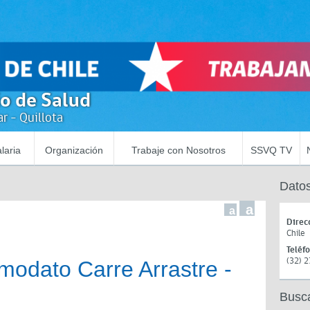
io de Salud
r - Quillota
laria
Organización
Trabaje con Nosotros
SSVQ TV
Datos
a
a
Direc
Chile
Teléf
(32) 
odato Carre Arrastre -
Busc